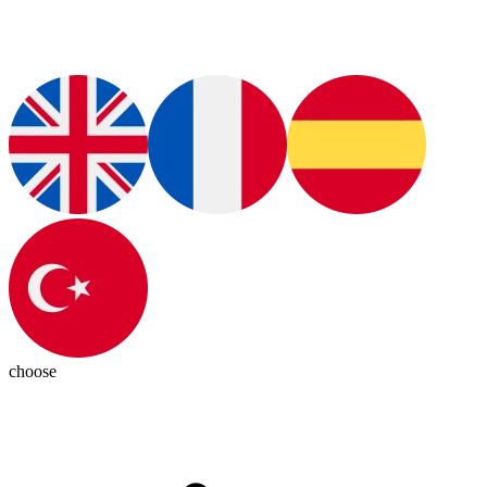
choose