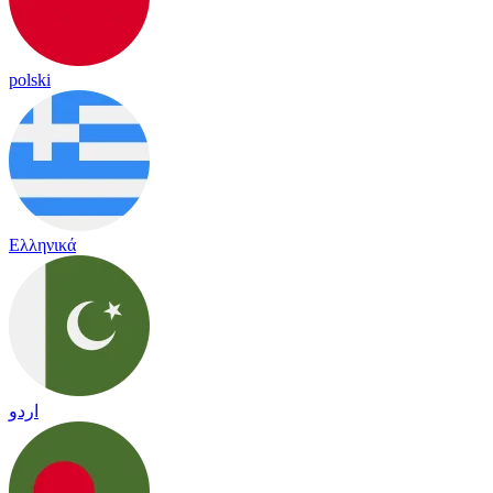
polski
Ελληνικά
اردو