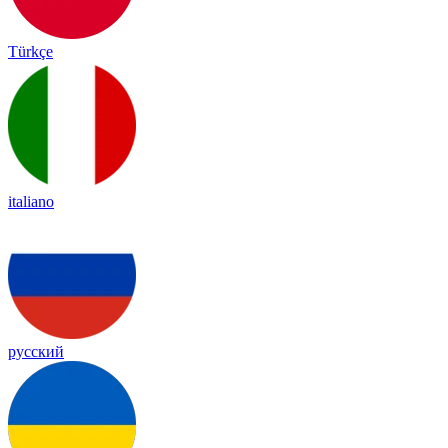
Türkçe
italiano
русский