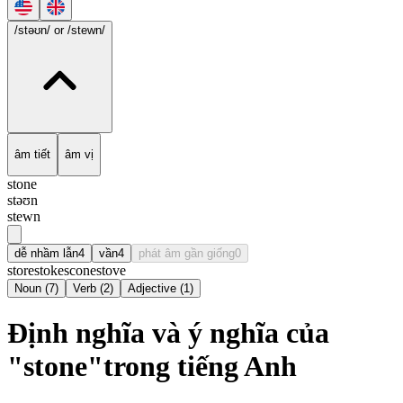
/stəʊn/
or /stewn/
âm tiết
âm vị
stone
stəʊn
stewn
dễ nhầm lẫn
4
vần
4
phát âm gần giống
0
store
stoke
scone
stove
Noun
(
7
)
Verb
(
2
)
Adjective
(
1
)
Định nghĩa và ý nghĩa của
"stone"trong tiếng Anh