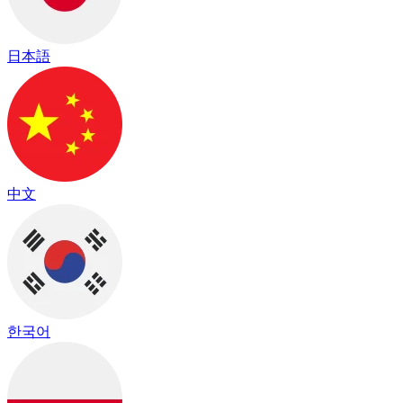
日本語
中文
한국어