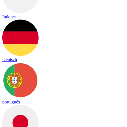
Indonesia
Deutsch
português