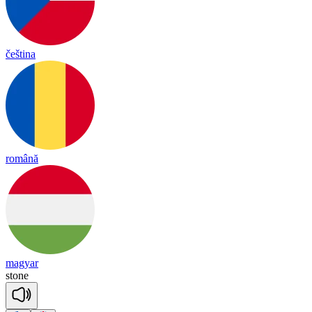
čeština
română
magyar
stone