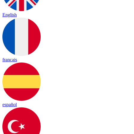
English
français
español