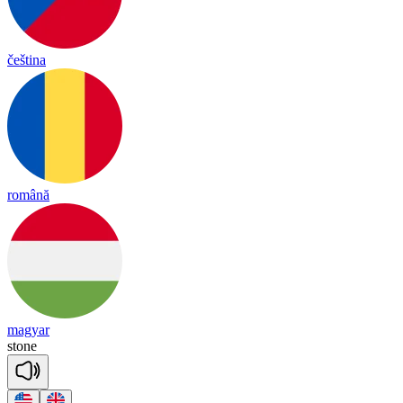
čeština
română
magyar
stone