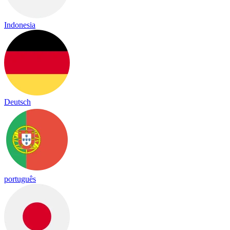
Indonesia
Deutsch
português