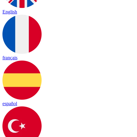
English
français
español