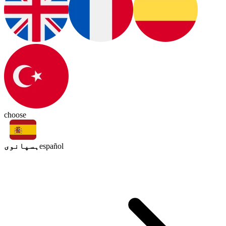
choose
ہسپانوی
español