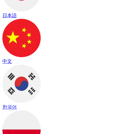
日本語
中文
한국어