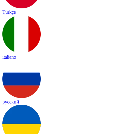
Türkçe
italiano
русский