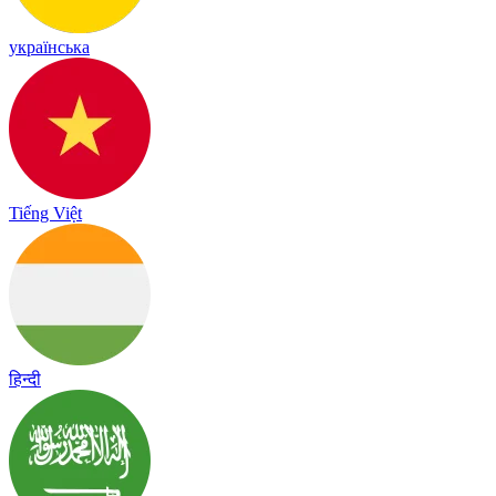
українська
Tiếng Việt
हिन्दी