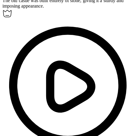
The old castle was built entirely of
stone
, giving it a sturdy and
imposing appearance.