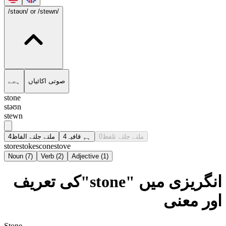
/stəʊn/
or /stewn/
صوتی اکائیاں
ہجے
stone
stəʊn
stewn
4
ملتے جلتے الفاظ
4
ہم قافیہ
0
ملتے جلتے تلفظ
store
stoke
scone
stove
Noun
(
7
)
Verb
(
2
)
Adjective
(
1
)
انگریزی میں "stone"کی تعریف
اور معنی
Stone