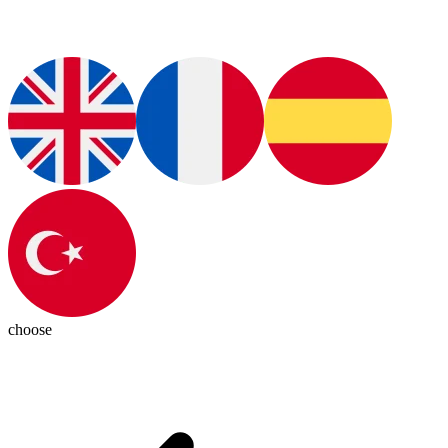
choose