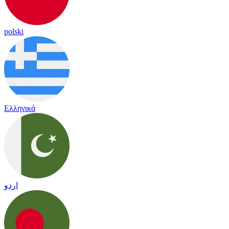
polski
Ελληνικά
اردو