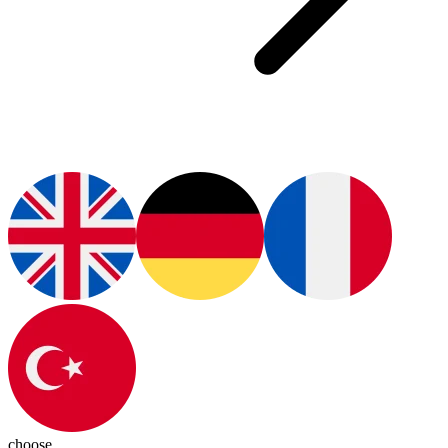
choose