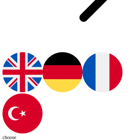
choose