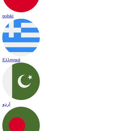
polski
Ελληνικά
اردو