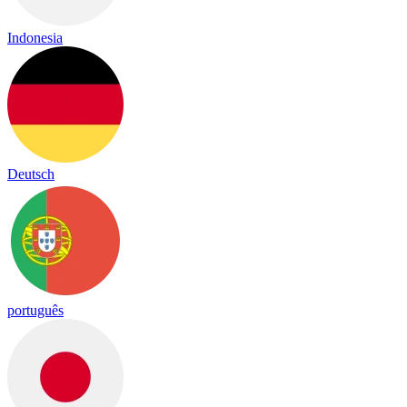
Indonesia
Deutsch
português