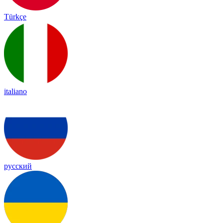
Türkçe
italiano
русский