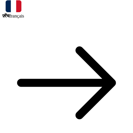
फ़्रेंच
français