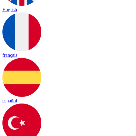
English
français
español