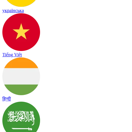
українська
Tiếng Việt
हिन्दी