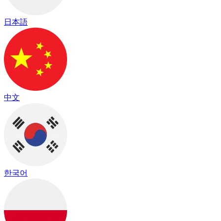
日本語
中文
한국어