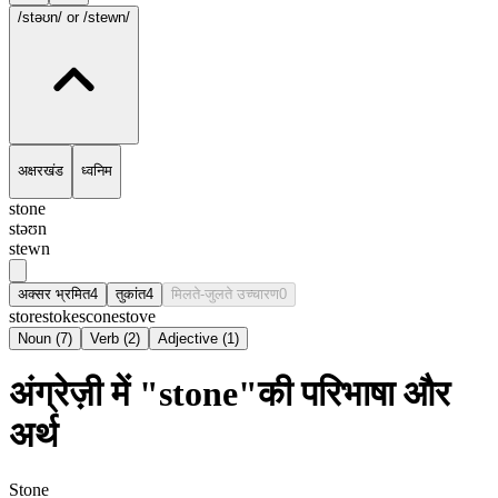
/stəʊn/
or /stewn/
अक्षरखंड
ध्वनिम
stone
stəʊn
stewn
अक्सर भ्रमित
4
तुकांत
4
मिलते-जुलते उच्चारण
0
store
stoke
scone
stove
Noun
(
7
)
Verb
(
2
)
Adjective
(
1
)
अंग्रेज़ी में "stone"की परिभाषा और
अर्थ
Stone