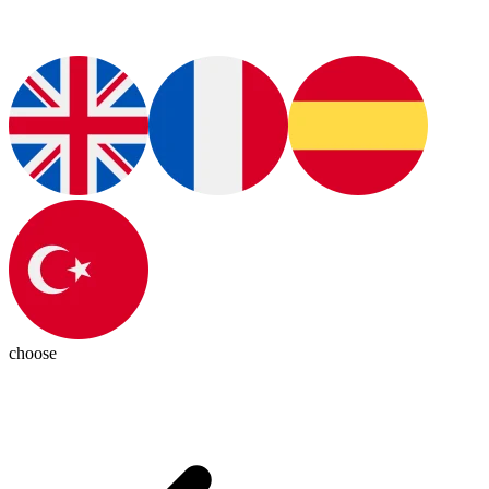
choose