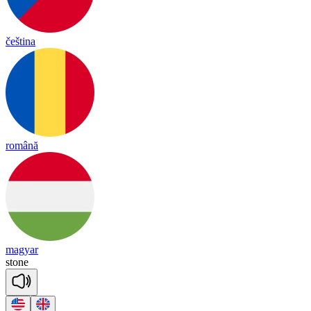
čeština
română
magyar
stone