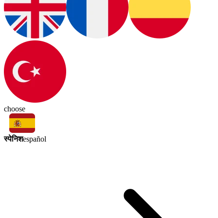
choose
स्पेनिश
español