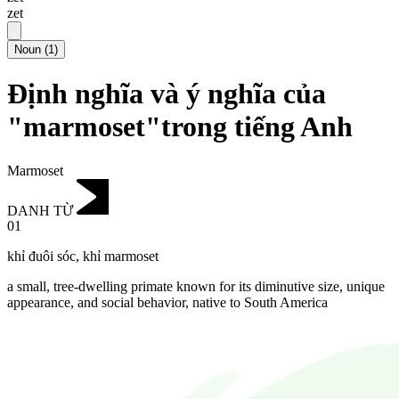
zet
Noun
(
1
)
Định nghĩa và ý nghĩa của
"marmoset"trong tiếng Anh
Marmoset
DANH TỪ
01
khỉ đuôi sóc
,
khỉ marmoset
a small, tree-dwelling primate known for its diminutive size, unique
appearance, and social behavior, native to South America