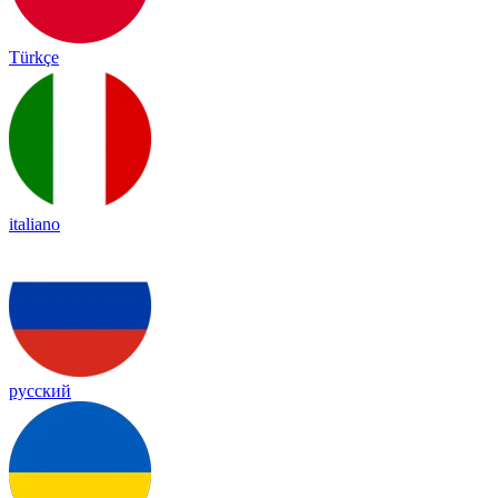
Türkçe
italiano
русский