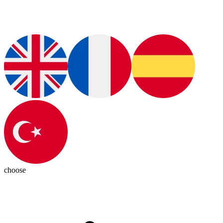
choose