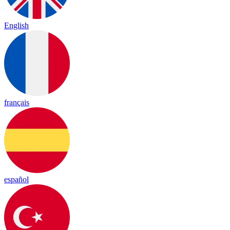
English
français
español