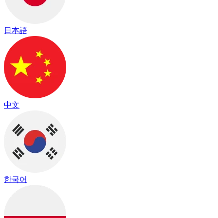
日本語
中文
한국어