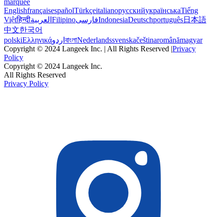
marquee
English
français
español
Türkçe
italiano
русский
українська
Tiếng
Việt
हिन्दी
العربية
Filipino
فارسی
Indonesia
Deutsch
português
日本語
中文
한국어
polski
Ελληνικά
اردو
বাংলা
Nederlands
svenska
čeština
română
magyar
Copyright © 2024 Langeek Inc. | All Rights Reserved |
Privacy
Policy
Copyright © 2024 Langeek Inc.
All Rights Reserved
Privacy Policy