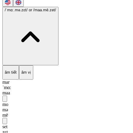
/ˈmɑ:.mə.zɛt/
or /maa.mē.zet/
âm tiết
âm vị
mar
ˈmɑ:
maa
mo
mə
mē
set
zɛt