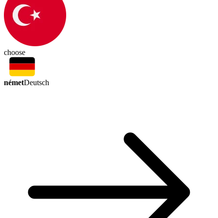
choose
német
Deutsch