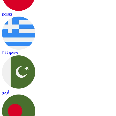
polski
Ελληνικά
اردو