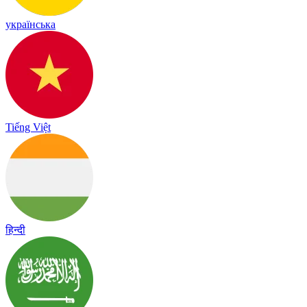
українська
Tiếng Việt
हिन्दी