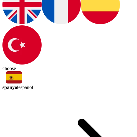
choose
spanyol
español