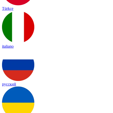
Türkçe
italiano
русский