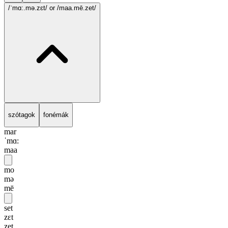
/ˈmɑ:.mə.zɛt/
or /maa.mē.zet/
szótagok
fonémák
mar
ˈmɑ:
maa
mo
mə
mē
set
zɛt
zet