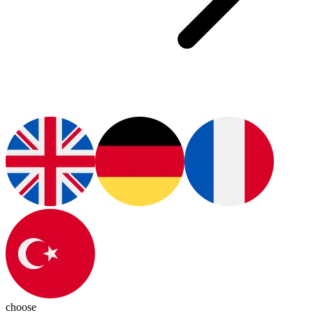
choose