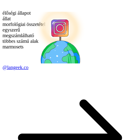
élőségi állapot
állat
morfológiai összetétel
egyszerű
megszámlálható
többes számú alak
marmosets
@langeek.co