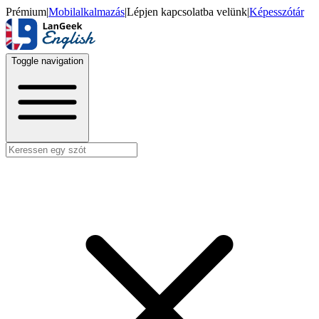
Prémium
|
Mobilalkalmazás
|
Lépjen kapcsolatba velünk
|
Képesszótár
Toggle navigation