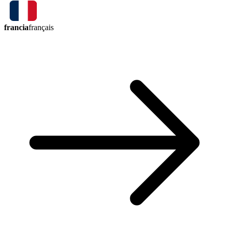
francia
français