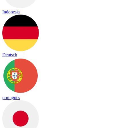
Indonesia
Deutsch
português