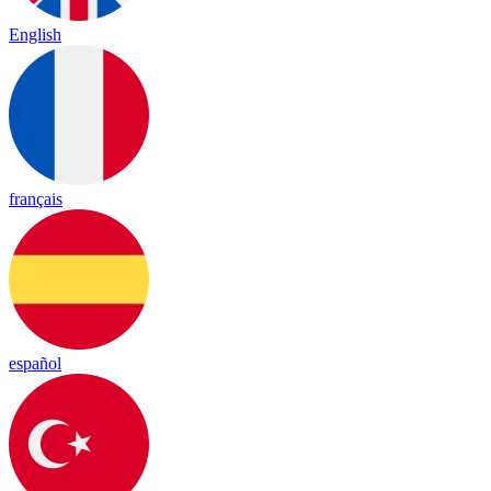
English
français
español