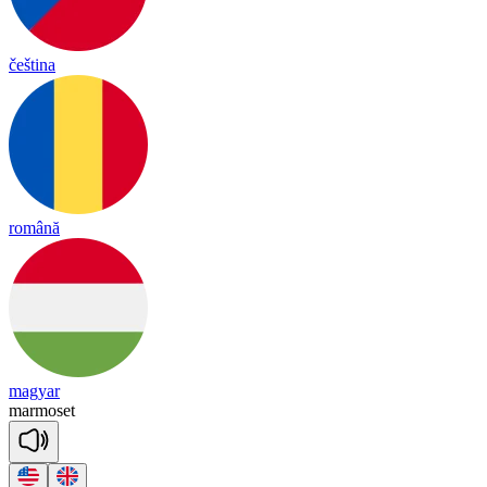
čeština
română
magyar
mar
mo
set