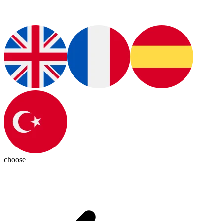
choose