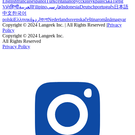
English
français
español
Türkçe
italiano
русский
українська
Tiếng
Việt
हिन्दी
العربية
Filipino
فارسی
Indonesia
Deutsch
português
日本語
中文
한국어
polski
Ελληνικά
اردو
বাংলা
Nederlands
svenska
čeština
română
magyar
Copyright © 2024 Langeek Inc. | All Rights Reserved |
Privacy
Policy
Copyright © 2024 Langeek Inc.
All Rights Reserved
Privacy Policy