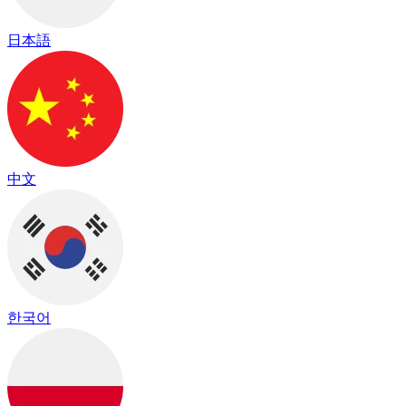
日本語
中文
한국어