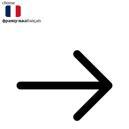
choose
французька
français