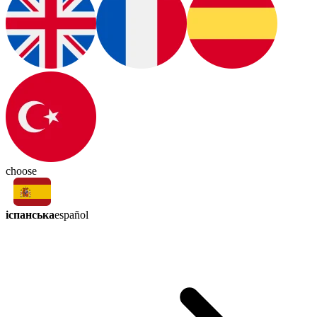
choose
іспанська
español