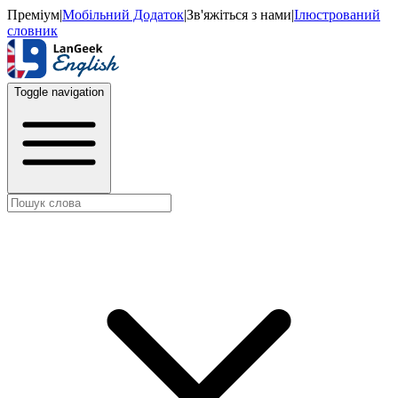
Преміум
|
Мобільний Додаток
|
Зв'яжіться з нами
|
Ілюстрований
словник
Toggle navigation