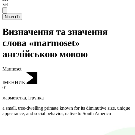
zet
Noun
(
1
)
Визначення та значення
слова «marmoset»
англійською мовою
Marmoset
ІМЕННИК
01
мармозетка
,
ігрунка
a small, tree-dwelling primate known for its diminutive size, unique
appearance, and social behavior, native to South America