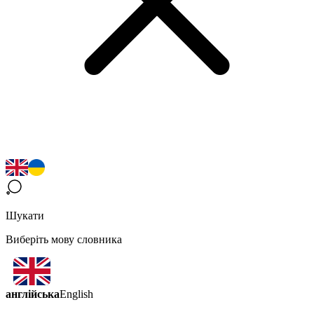
Шукати
Виберіть мову словника
англійська
English