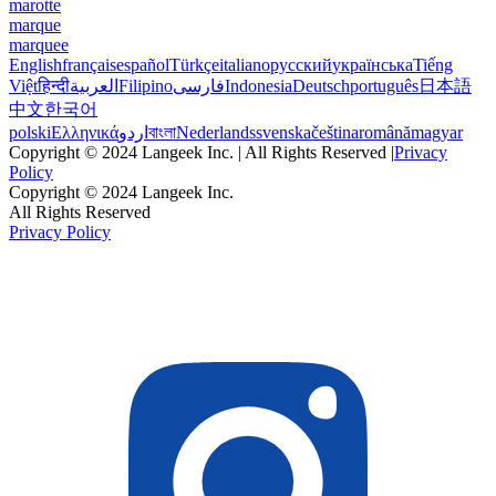
marotte
marque
marquee
English
français
español
Türkçe
italiano
русский
українська
Tiếng
Việt
हिन्दी
العربية
Filipino
فارسی
Indonesia
Deutsch
português
日本語
中文
한국어
polski
Ελληνικά
اردو
বাংলা
Nederlands
svenska
čeština
română
magyar
Copyright © 2024 Langeek Inc. | All Rights Reserved |
Privacy
Policy
Copyright © 2024 Langeek Inc.
All Rights Reserved
Privacy Policy