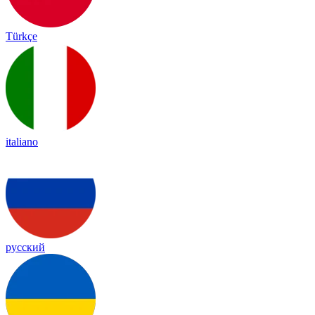
Türkçe
italiano
русский