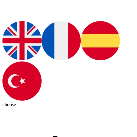
choose