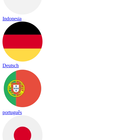
Indonesia
Deutsch
português