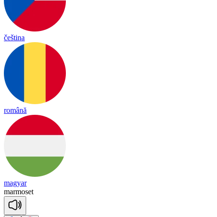
čeština
română
magyar
mar
mo
set