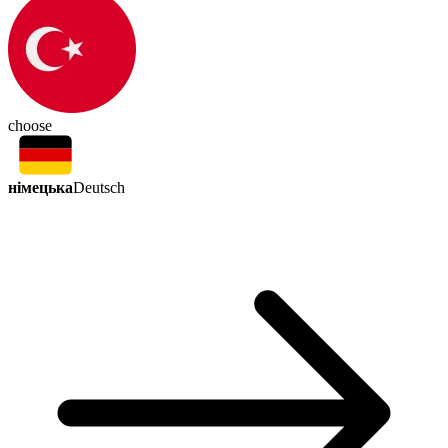
choose
німецька
Deutsch