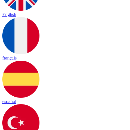
English
français
español