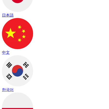
日本語
中文
한국어