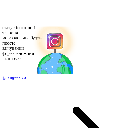
статус істотності
тварина
морфологічна будова
просте
злічуваний
форма множини
marmosets
@langeek.co