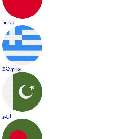
polski
Ελληνικά
اردو