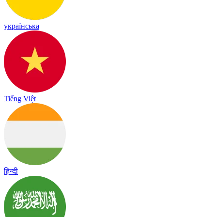
українська
Tiếng Việt
हिन्दी