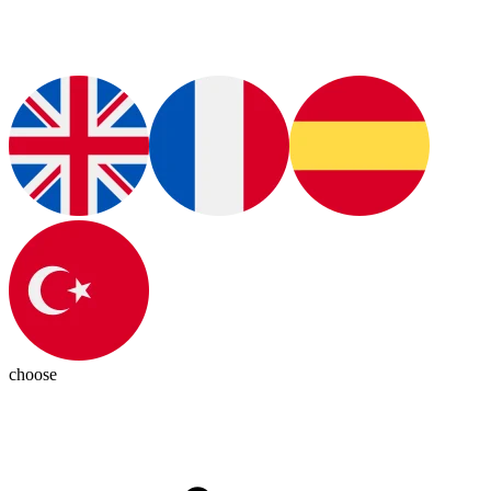
choose