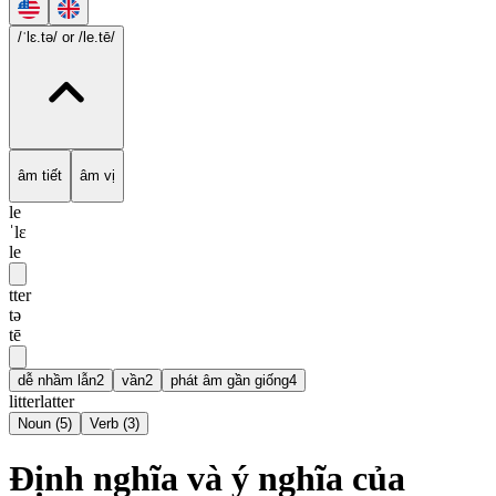
/ˈlɛ.tə/
or /le.tē/
âm tiết
âm vị
le
ˈlɛ
le
tter
tə
tē
dễ nhầm lẫn
2
vần
2
phát âm gần giống
4
litter
latter
Noun
(
5
)
Verb
(
3
)
Định nghĩa và ý nghĩa của