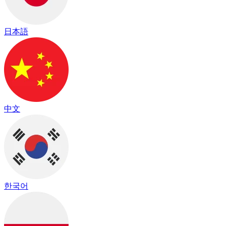
日本語
中文
한국어