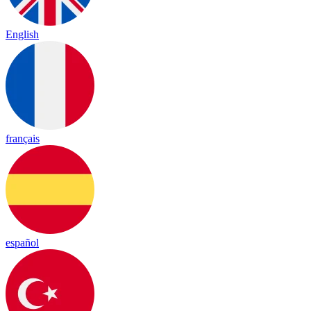
English
français
español