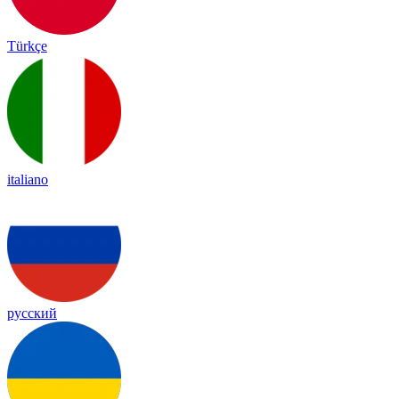
Türkçe
italiano
русский