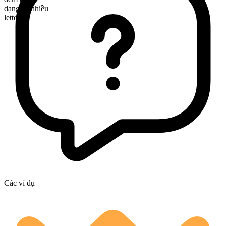
dạng số nhiều
letters
Các ví dụ