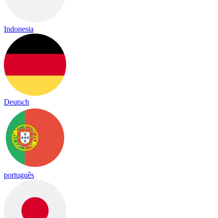
Indonesia
Deutsch
português