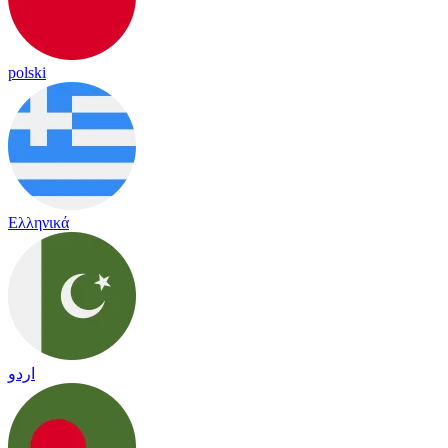
polski
Ελληνικά
اردو