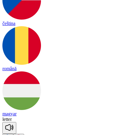
čeština
română
magyar
le
tter