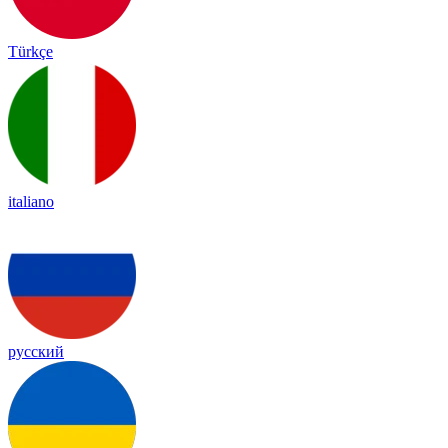
Türkçe
italiano
русский