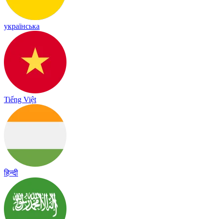
українська
Tiếng Việt
हिन्दी