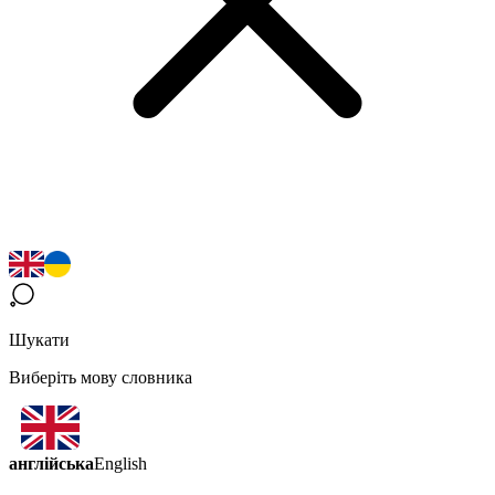
Шукати
Виберіть мову словника
англійська
English