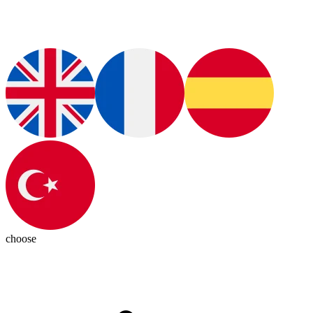
choose