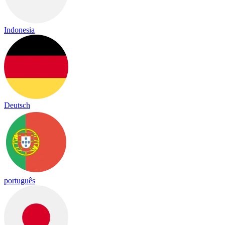
Indonesia
Deutsch
português