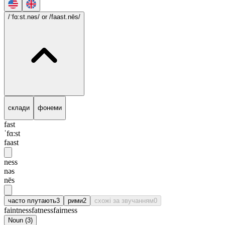
/ˈfɑ:st.nəs/
or /faast.nēs/
склади
фонеми
fast
ˈfɑ:st
faast
ness
nəs
nēs
часто плутають
3
рими
2
схожі за звучанням
0
faintness
fatness
fairness
Noun
(
3
)