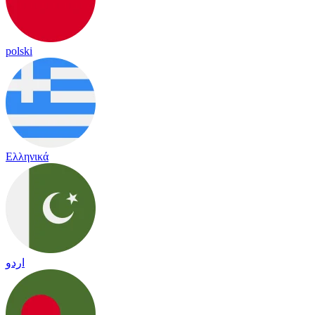
polski
Ελληνικά
اردو