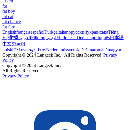
fasten
fat
fat boy
fat cat
fat chance
fat farm
English
français
español
Türkçe
italiano
русский
українська
Tiếng
Việt
हिन्दी
العربية
Filipino
فارسی
Indonesia
Deutsch
português
日本語
中文
한국어
polski
Ελληνικά
اردو
বাংলা
Nederlands
svenska
čeština
română
magyar
Copyright © 2024 Langeek Inc. | All Rights Reserved |
Privacy
Policy
Copyright © 2024 Langeek Inc.
All Rights Reserved
Privacy Policy