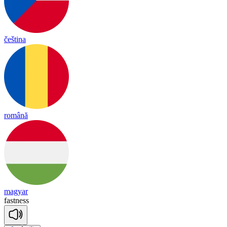
čeština
română
magyar
fast
ness