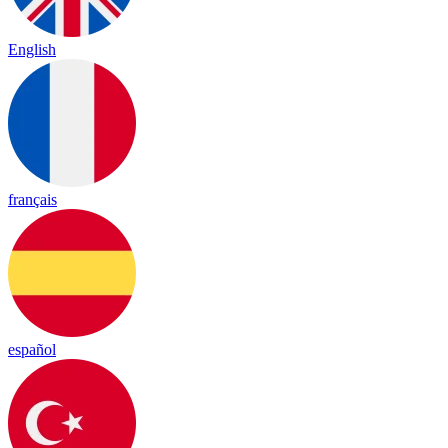
English
français
español