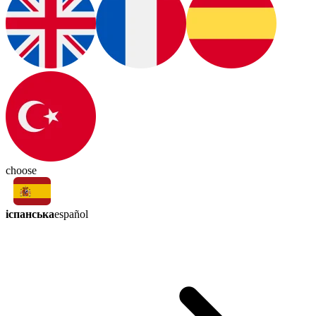
choose
іспанська
español