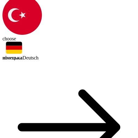
choose
німецька
Deutsch