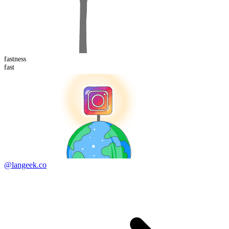
fast
ness
fast
@langeek.co