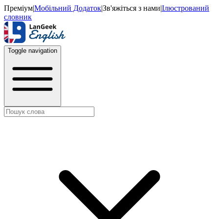
Преміум
|
Мобільний Додаток
|
Зв'яжіться з нами
|
Ілюстрований
словник
Toggle navigation