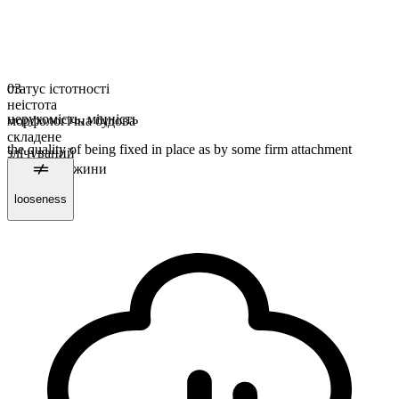
статус істотності
03
неістота
нерухомість
,
міцність
морфологічна будова
складене
the quality of being fixed in place as by some firm attachment
злічуваний
форма множини
fastnesses
looseness