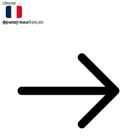
choose
французька
français