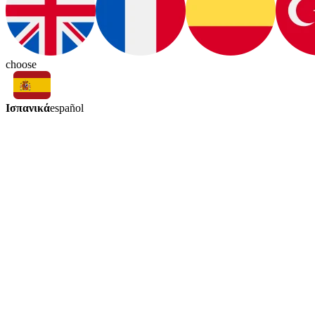
choose
Ισπανικά
español