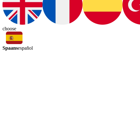
choose
Spaans
español