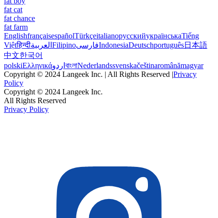
fat boy
fat cat
fat chance
fat farm
English
français
español
Türkçe
italiano
русский
українська
Tiếng
Việt
हिन्दी
العربية
Filipino
فارسی
Indonesia
Deutsch
português
日本語
中文
한국어
polski
Ελληνικά
اردو
বাংলা
Nederlands
svenska
čeština
română
magyar
Copyright © 2024 Langeek Inc. | All Rights Reserved |
Privacy
Policy
Copyright © 2024 Langeek Inc.
All Rights Reserved
Privacy Policy