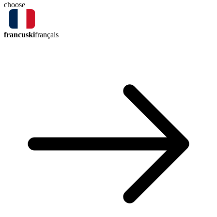
choose
francuski
français