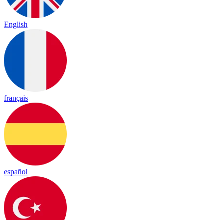
English
français
español