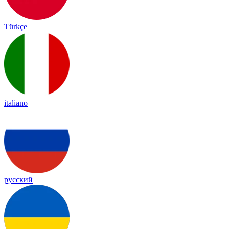
Türkçe
italiano
русский