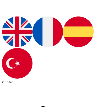
choose