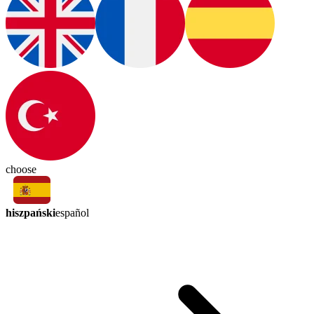
choose
hiszpański
español