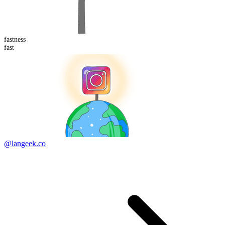
fast
ness
fast
@langeek.co