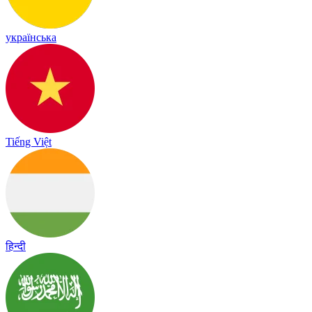
українська
Tiếng Việt
हिन्दी