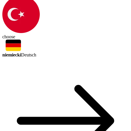
choose
niemiecki
Deutsch