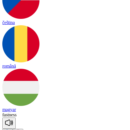
čeština
română
magyar
fast
ness