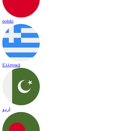
polski
Ελληνικά
اردو