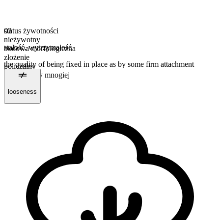
status żywotności
03
nieżywotny
stałość
,
wytrzymałość
budowa morfologiczna
złożenie
the quality of being fixed in place as by some firm attachment
policzalny
forma liczby mnogiej
fastnesses
looseness