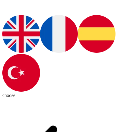
choose