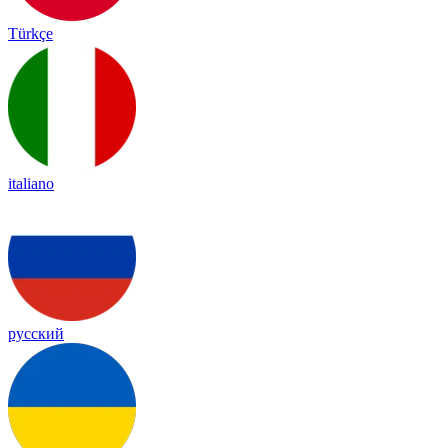
Türkçe
italiano
русский