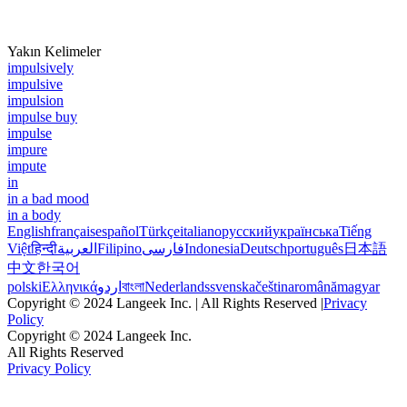
Yakın Kelimeler
impulsively
impulsive
impulsion
impulse buy
impulse
impure
impute
in
in a bad mood
in a body
English
français
español
Türkçe
italiano
русский
українська
Tiếng
Việt
हिन्दी
العربية
Filipino
فارسی
Indonesia
Deutsch
português
日本語
中文
한국어
polski
Ελληνικά
اردو
বাংলা
Nederlands
svenska
čeština
română
magyar
Copyright © 2024 Langeek Inc. | All Rights Reserved |
Privacy
Policy
Copyright © 2024 Langeek Inc.
All Rights Reserved
Privacy Policy