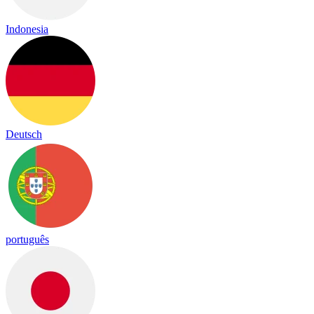
Indonesia
Deutsch
português