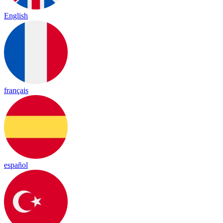
English
français
español