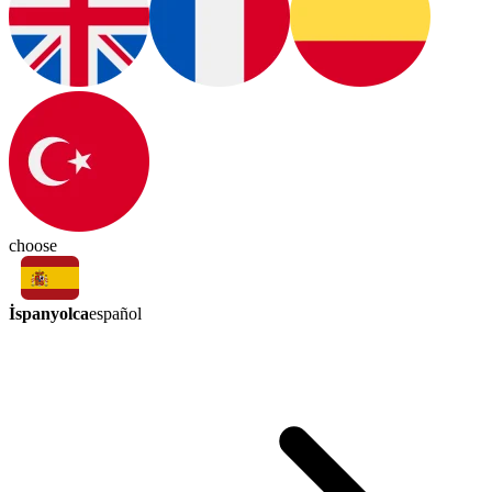
choose
İspanyolca
español