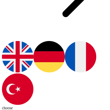
choose