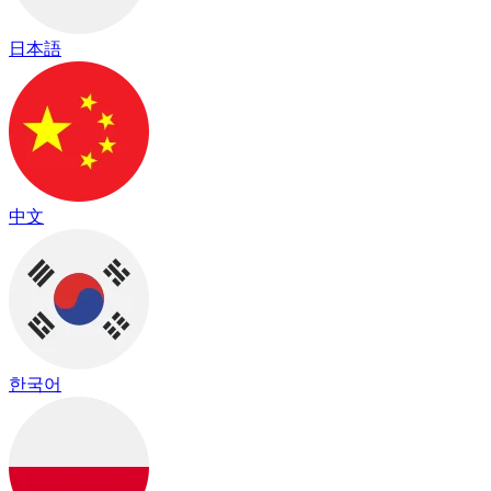
日本語
中文
한국어