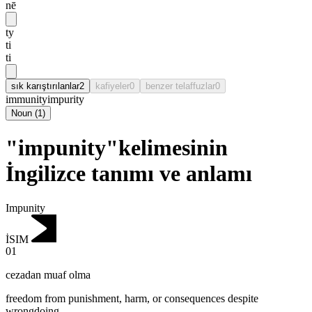
nē
ty
ti
ti
sık karıştırılanlar
2
kafiyeler
0
benzer telaffuzlar
0
immunity
impurity
Noun
(
1
)
"impunity"kelimesinin
İngilizce tanımı ve anlamı
Impunity
İSIM
01
cezadan muaf olma
freedom from punishment, harm, or consequences despite
wrongdoing