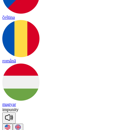
čeština
română
magyar
im
pu
ni
ty