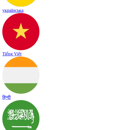
українська
Tiếng Việt
हिन्दी