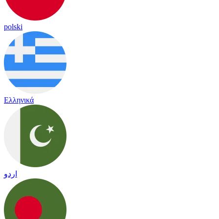
polski
Ελληνικά
اردو