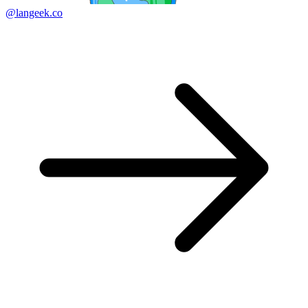
@langeek.co