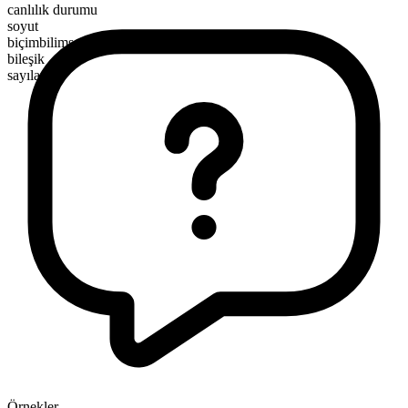
canlılık durumu
soyut
biçimbilimsel yapı
bileşik
sayılamaz
Örnekler