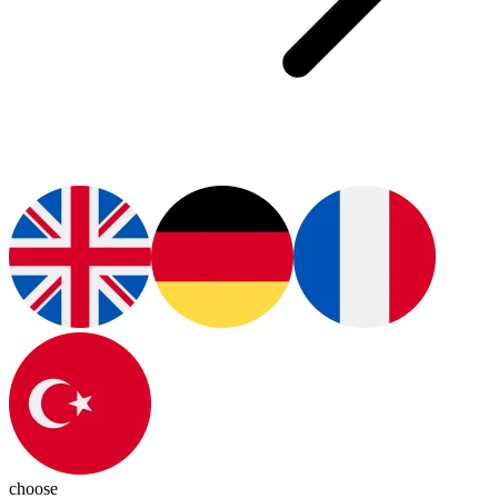
choose