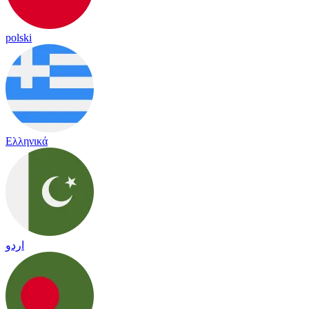
polski
Ελληνικά
اردو