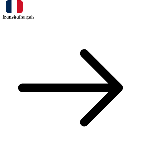
franska
français