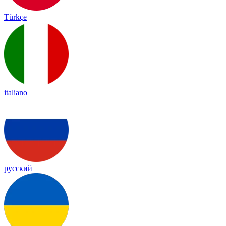
Türkçe
italiano
русский