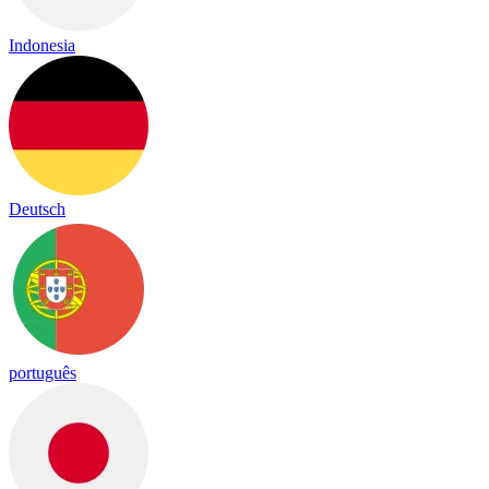
Indonesia
Deutsch
português