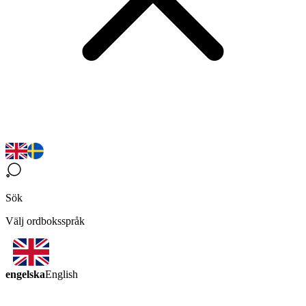
Sök
Välj ordboksspråk
engelska
English