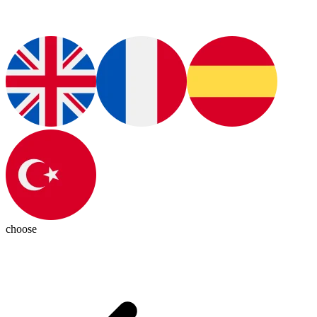
choose