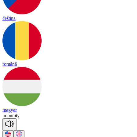
čeština
română
magyar
im
pu
ni
ty