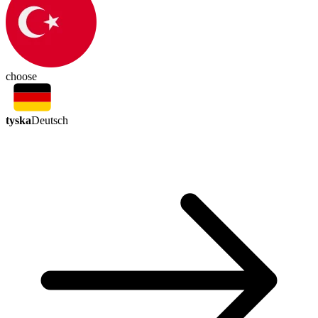
choose
tyska
Deutsch