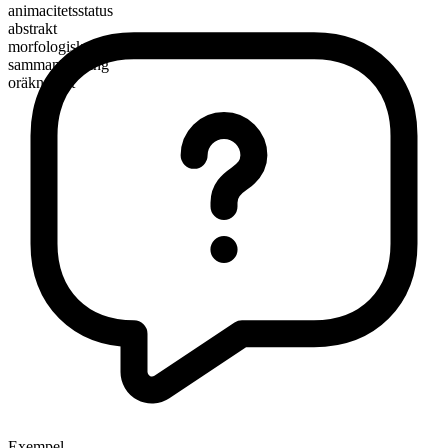
animacitetsstatus
abstrakt
morfologisk sammansättning
sammansättning
oräknebart
Exempel