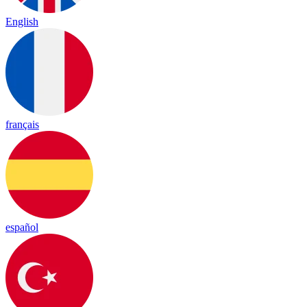
English
français
español