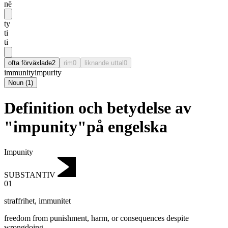
nē
ty
ti
ti
ofta förväxlade
2
rim
0
liknande uttal
0
immunity
impurity
Noun
(
1
)
Definition och betydelse av
"impunity"på engelska
Impunity
SUBSTANTIV
01
straffrihet
,
immunitet
freedom from punishment, harm, or consequences despite
wrongdoing