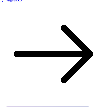
@langeek.co