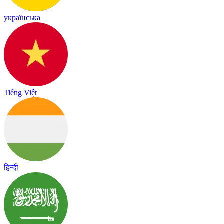
українська
Tiếng Việt
हिन्दी