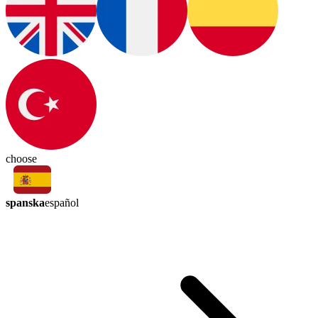
choose
spanska
español