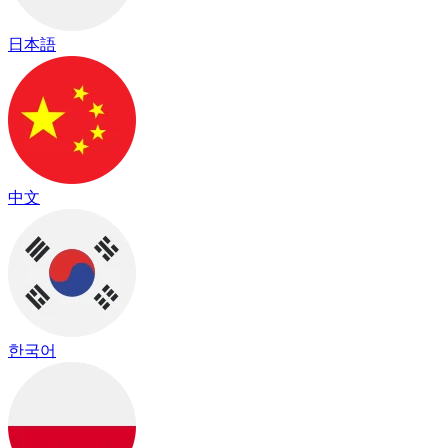
日本語
中文
한국어