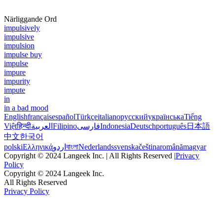
Närliggande Ord
impulsively
impulsive
impulsion
impulse buy
impulse
impure
impurity
impute
in
in a bad mood
English
français
español
Türkçe
italiano
русский
українська
Tiếng
Việt
हिन्दी
العربية
Filipino
فارسی
Indonesia
Deutsch
português
日本語
中文
한국어
polski
Ελληνικά
اردو
বাংলা
Nederlands
svenska
čeština
română
magyar
Copyright © 2024 Langeek Inc. | All Rights Reserved |
Privacy
Policy
Copyright © 2024 Langeek Inc.
All Rights Reserved
Privacy Policy