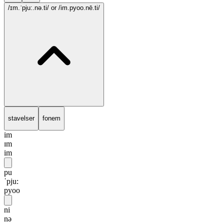
/ɪm.ˈpju:.nə.ti/
or /im.pyoo.nē.ti/
stavelser
fonem
im
ɪm
im
pu
ˈpju:
pyoo
ni
nə