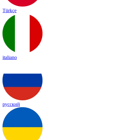
Türkçe
italiano
русский