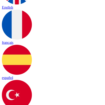
English
français
español