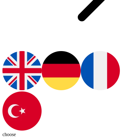
choose