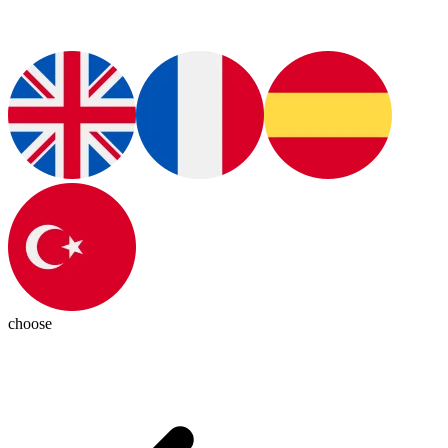
choose