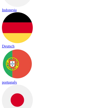
Indonesia
Deutsch
português