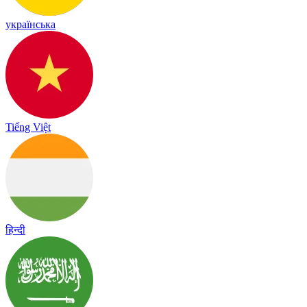
українська
Tiếng Việt
हिन्दी