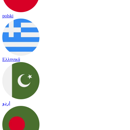
polski
Ελληνικά
اردو