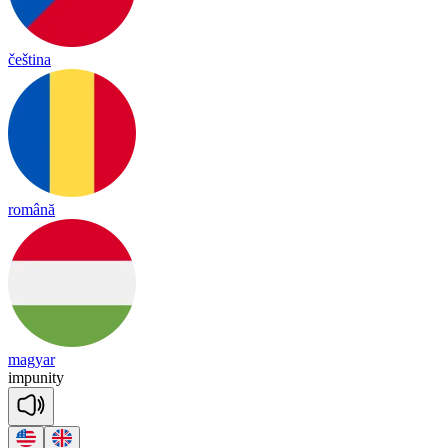
čeština
română
magyar
im
pu
ni
ty