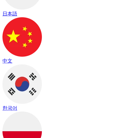
日本語
中文
한국어