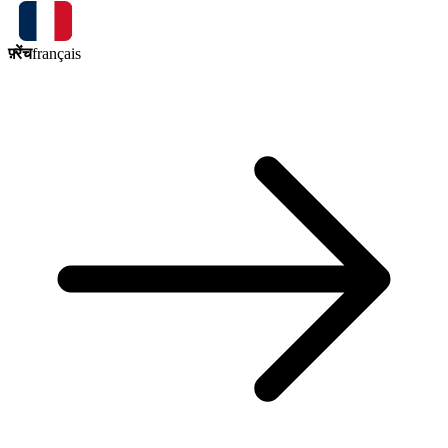
फ़्रेंच
français