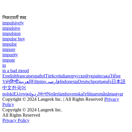
निकटवर्ती शब्द
impulsively
impulsive
impulsion
impulse buy
impulse
impure
impurity
impute
in
in a bad mood
English
français
español
Türkçe
italiano
русский
українська
Tiếng
Việt
हिन्दी
العربية
Filipino
فارسی
Indonesia
Deutsch
português
日本語
中文
한국어
polski
Ελληνικά
اردو
বাংলা
Nederlands
svenska
čeština
română
magyar
Copyright © 2024 Langeek Inc. | All Rights Reserved |
Privacy
Policy
Copyright © 2024 Langeek Inc.
All Rights Reserved
Privacy Policy