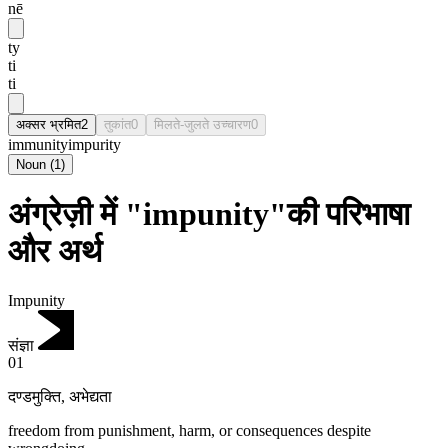
nē
ty
ti
ti
अक्सर भ्रमित
2
तुकांत
0
मिलते-जुलते उच्चारण
0
immunity
impurity
Noun
(
1
)
अंग्रेज़ी में "impunity"की परिभाषा
और अर्थ
Impunity
संज्ञा
01
दण्डमुक्ति
,
अभेद्यता
freedom from punishment, harm, or consequences despite