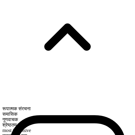
रूपात्मक संरचना
समासिक
गुणवाचक
श्रेष्ठतम रूप
most impulsive