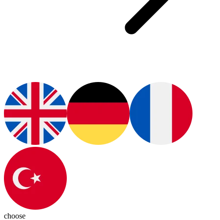
choose