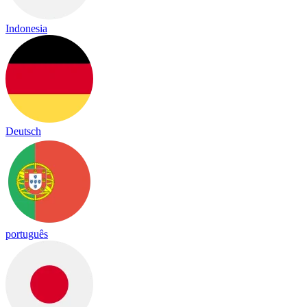
Indonesia
Deutsch
português