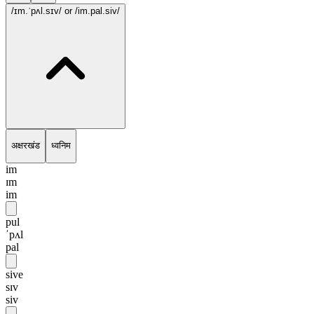
/ɪm.ˈpʌl.sɪv/
or /im.pal.siv/
अक्षरखंड
ध्वनिम
im
ɪm
im
pul
ˈpʌl
pal
sive
sɪv
siv