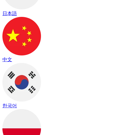
日本語
中文
한국어