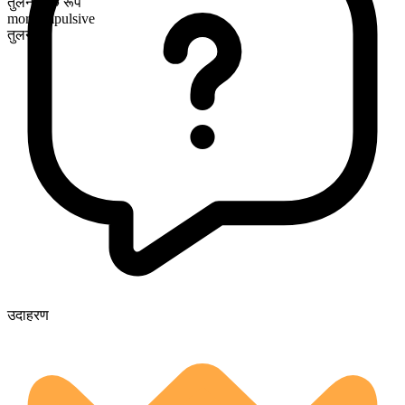
तुलनात्मक रूप
more impulsive
तुलनीय
उदाहरण