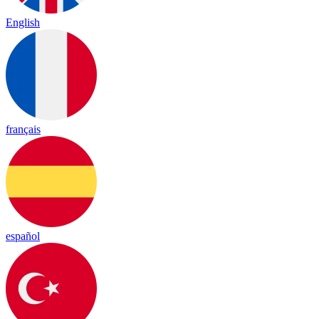
English
français
español