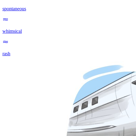
spontaneous
whimsical
rash