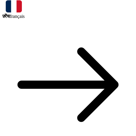
फ़्रेंच
français