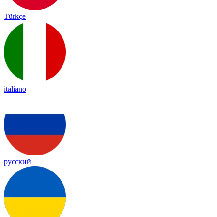
Türkçe
italiano
русский