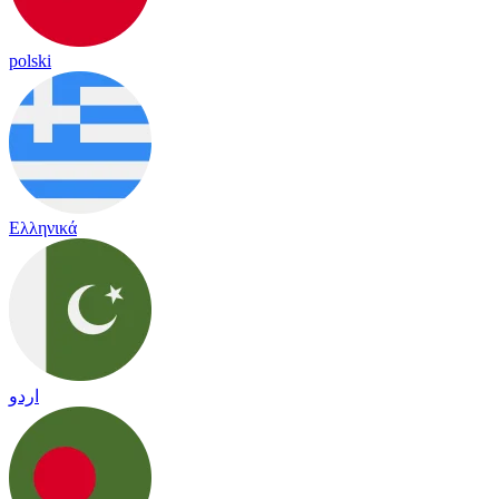
polski
Ελληνικά
اردو