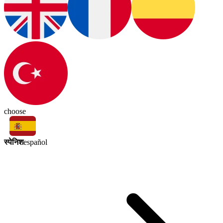
choose
स्पेनिश
español