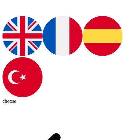
choose