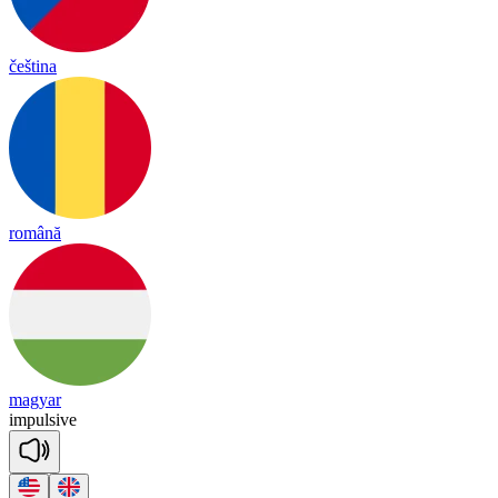
čeština
română
magyar
im
pul
sive