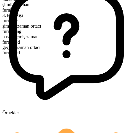
şimdiki zaman
furnish
3. tekil kişi
furnishes
şimdiki zaman ortacı
furnishing
basit geçmiş zaman
furnished
geçmiş zaman ortacı
furnished
Örnekler