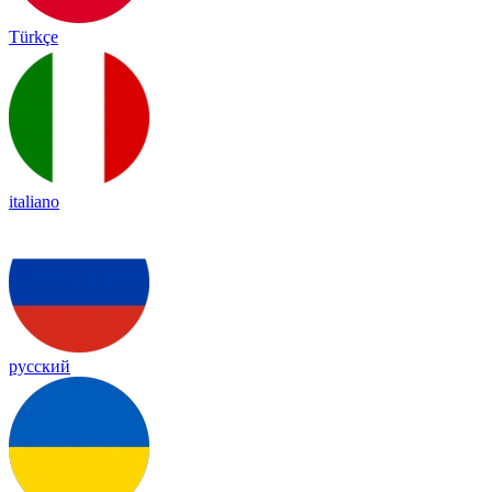
Türkçe
italiano
русский