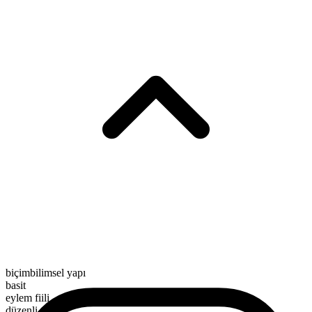
biçimbilimsel yapı
basit
eylem fiili
düzenli