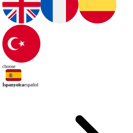
choose
İspanyolca
español