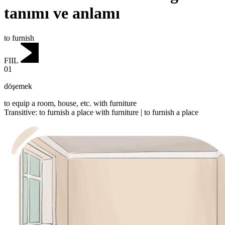
tanımı ve anlamı
to furnish
FIIL
01
döşemek
to equip a room, house, etc. with furniture
Transitive
:
to furnish
a place with furniture |
to furnish
a place