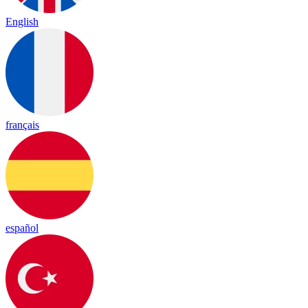
English
français
español