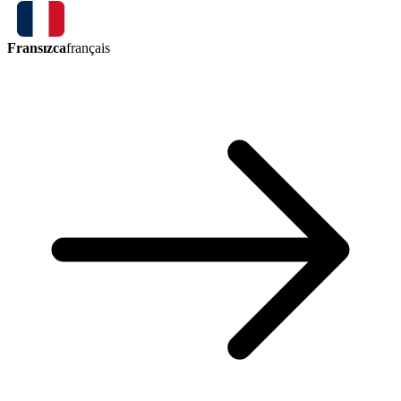
Fransızca
français