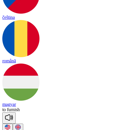
čeština
română
magyar
to
fur
nish