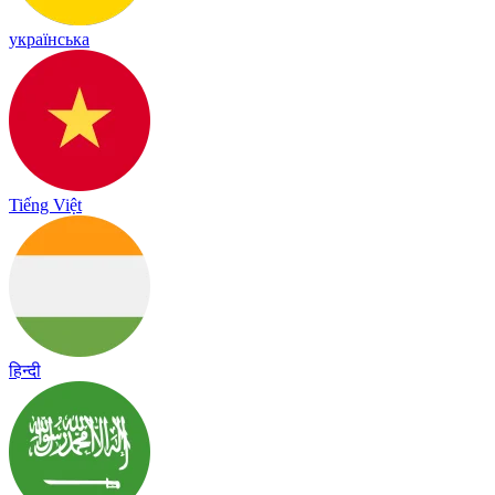
українська
Tiếng Việt
हिन्दी