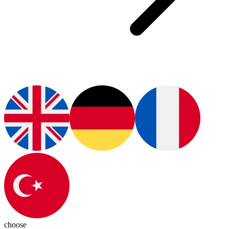
choose