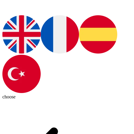
choose