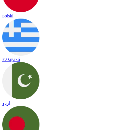
polski
Ελληνικά
اردو