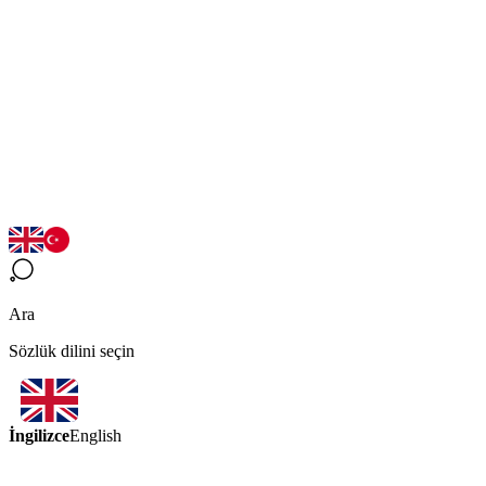
Ara
Sözlük dilini seçin
İngilizce
English