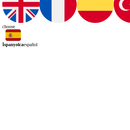
choose
İspanyolca
español