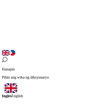
Hanapin
Piliin ang wika ng diksyunaryo
Ingles
English