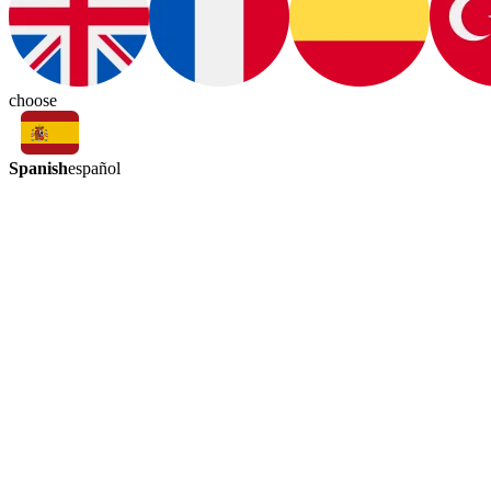
choose
Spanish
español