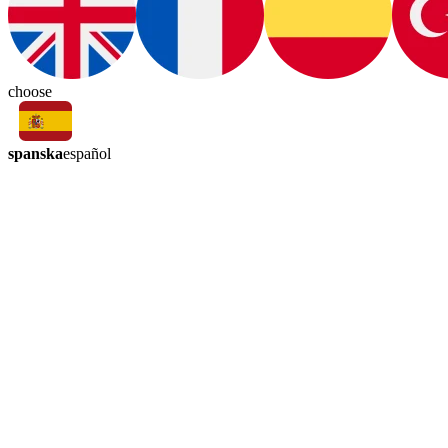
choose
spanska
español