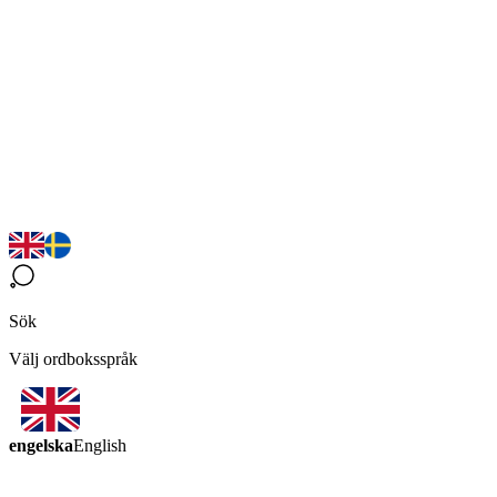
Sök
Välj ordboksspråk
engelska
English