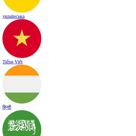
українська
Tiếng Việt
हिन्दी