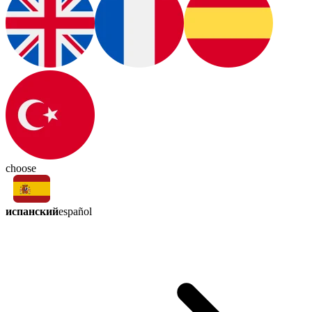
choose
испанский
español