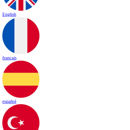
English
français
español