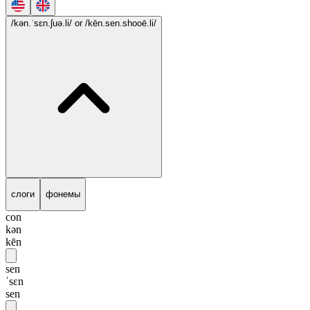
/kən.ˈsɛn.ʃuə.li/
or /kēn.sen.shooē.li/
слоги
фонемы
con
kən
kēn
sen
ˈsɛn
sen