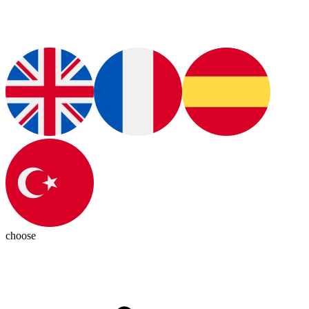
choose