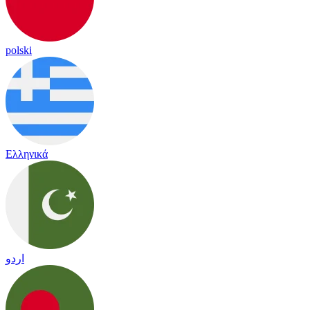
polski
Ελληνικά
اردو