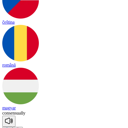
čeština
română
magyar
con
sen
sua
lly