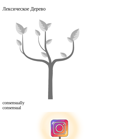
Лексическое Дерево
consensual
ly
consensual