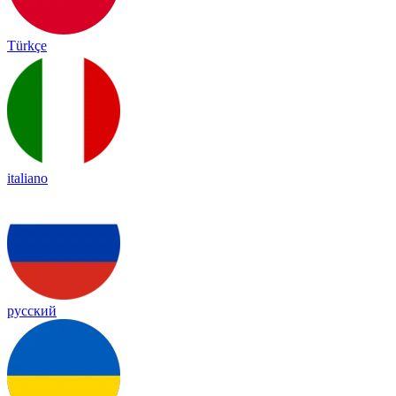
Türkçe
italiano
русский