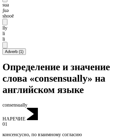
sua
ʃuə
shooē
lly
li
li
Adverb
(
1
)
Определение и значение
слова «consensually» на
английском языке
consensually
НАРЕЧИЕ
01
консенсусно
,
по взаимному согласию