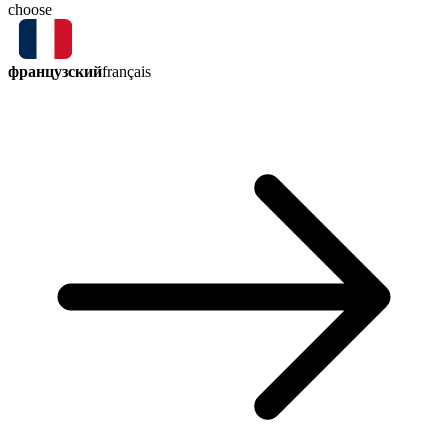
choose
французский
français