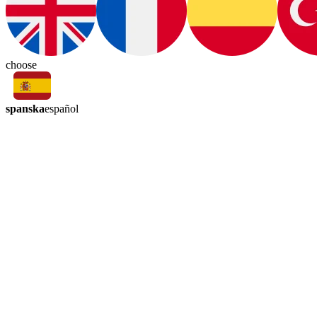
choose
spanska
español