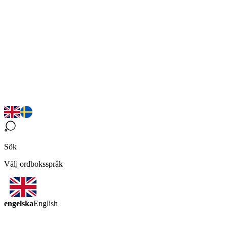
Sök
Välj ordboksspråk
engelska
English