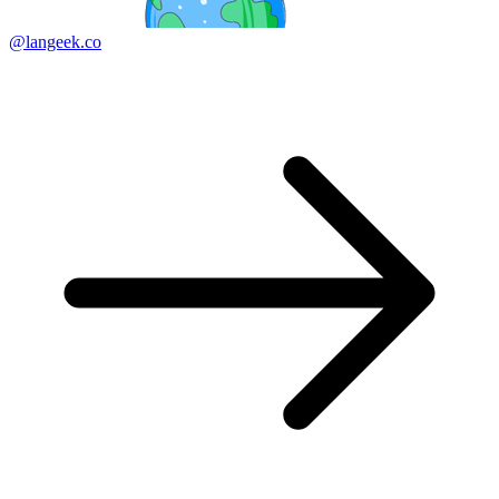
@langeek.co