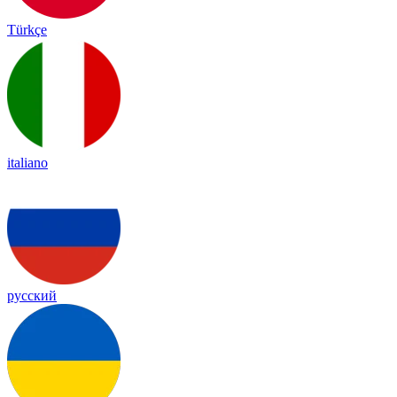
Türkçe
italiano
русский