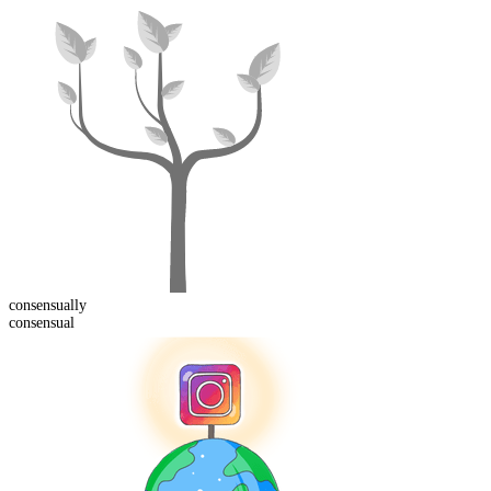
consensual
ly
consensual