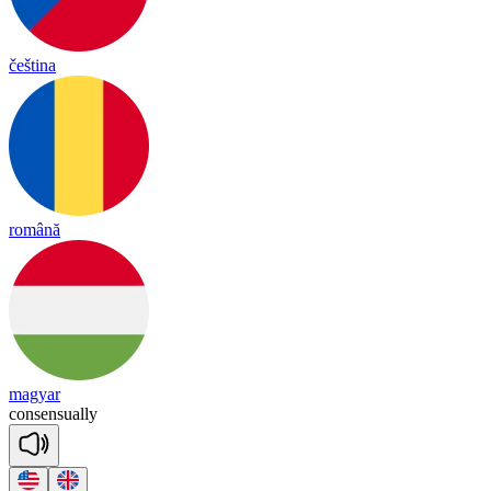
čeština
română
magyar
con
sen
sua
lly