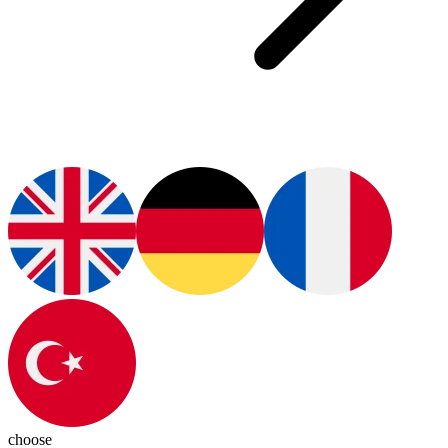
choose