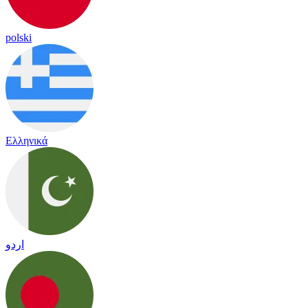
polski
Ελληνικά
اردو