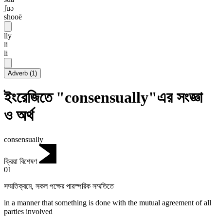
ʃuə
shooē
lly
li
li
Adverb
(
1
)
ইংরেজিতে "consensually"এর সংজ্ঞা
ও অর্থ
consensually
ক্রিয়া বিশেষণ
01
সম্মতিক্রমে
,
সকল পক্ষের পারস্পরিক সম্মতিতে
in a manner that something is done with the mutual agreement of all
parties involved