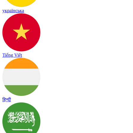
українська
Tiếng Việt
हिन्दी