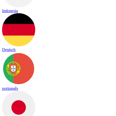
Indonesia
Deutsch
português