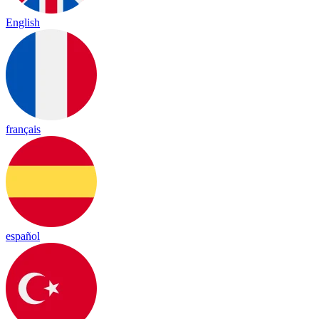
English
français
español