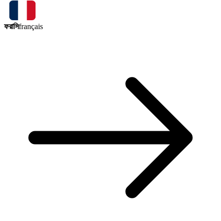
ফরাসি
français