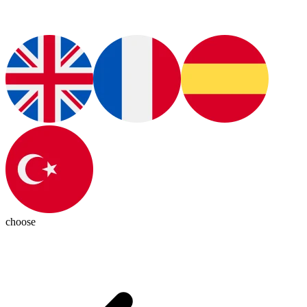
choose