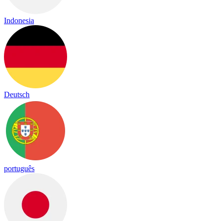
Indonesia
Deutsch
português