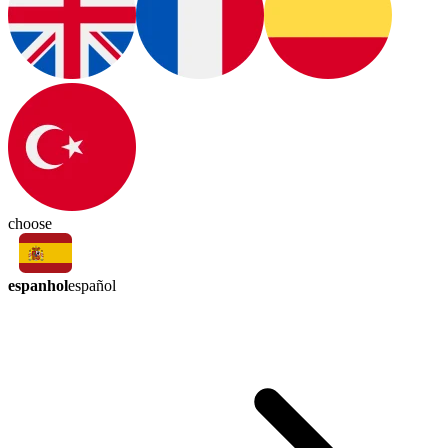
choose
espanhol
español