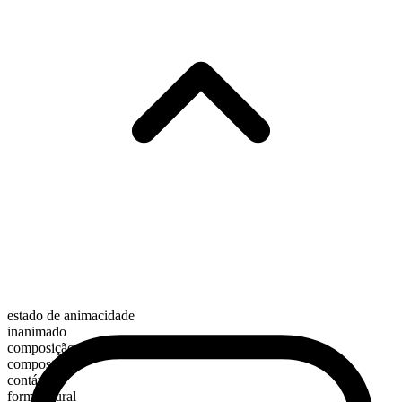
estado de animacidade
inanimado
composição morfológica
composto
contável
forma plural