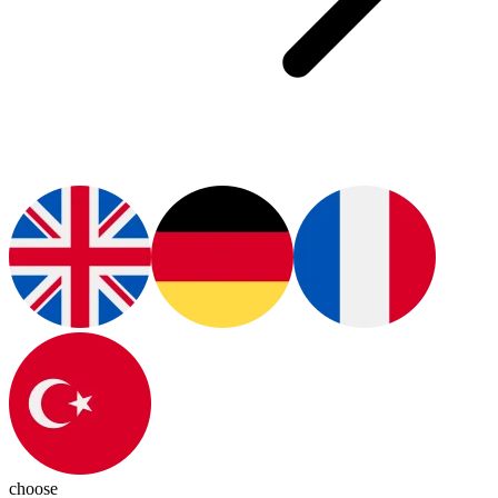
choose