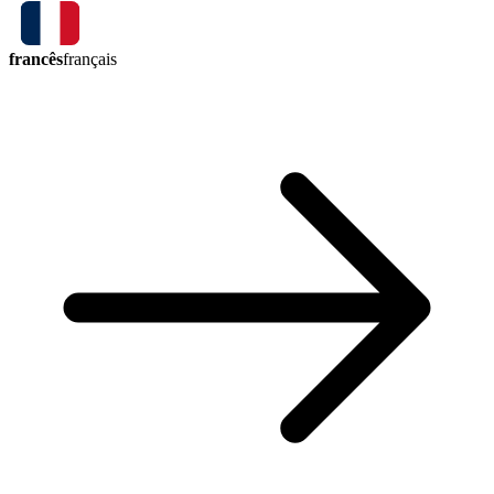
francês
français