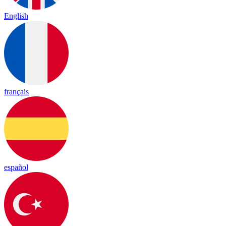
English
français
español