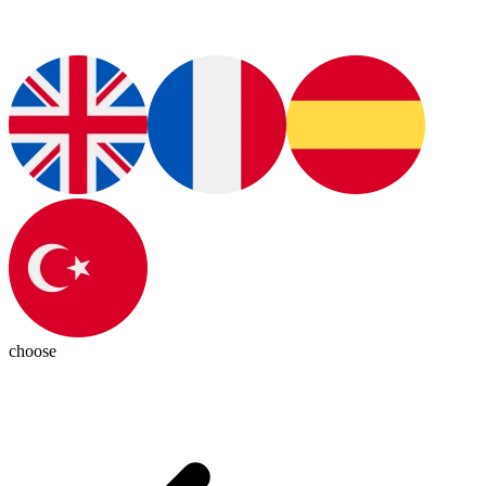
choose