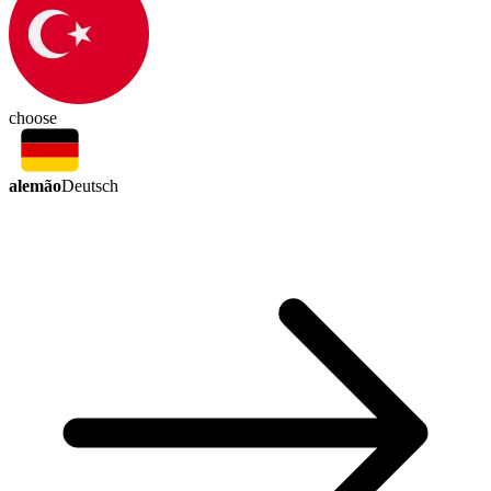
choose
alemão
Deutsch