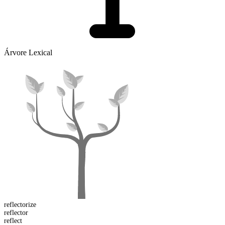
Árvore Lexical
reflector
ize
reflect
or
reflect