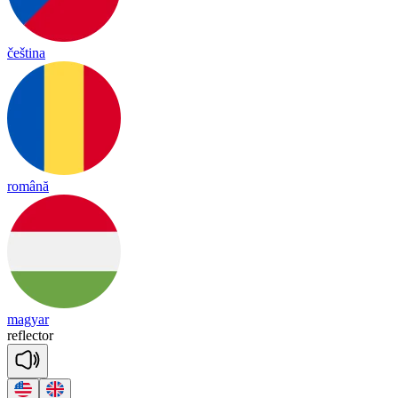
čeština
română
magyar
ref
lec
tor