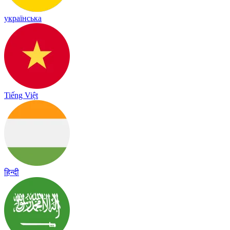
українська
Tiếng Việt
हिन्दी