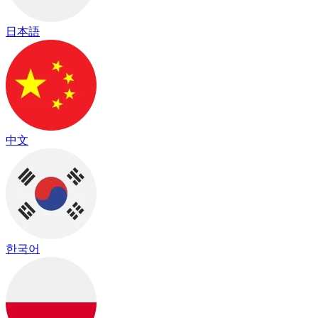
日本語
中文
한국어