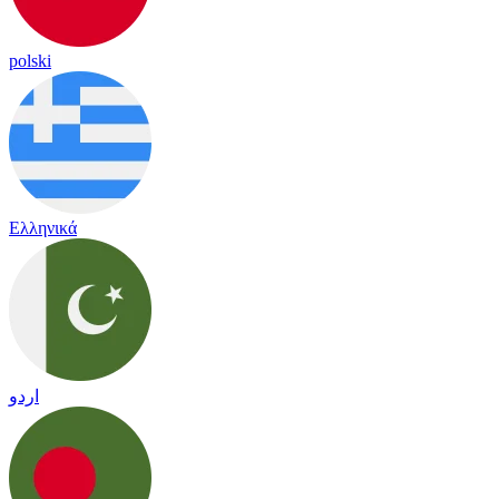
polski
Ελληνικά
اردو