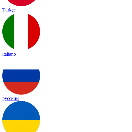
Türkçe
italiano
русский