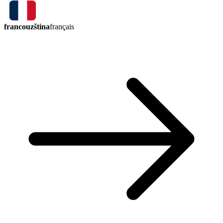
francouzština
français