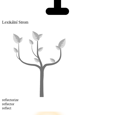
Lexikální Strom
reflector
ize
reflect
or
reflect