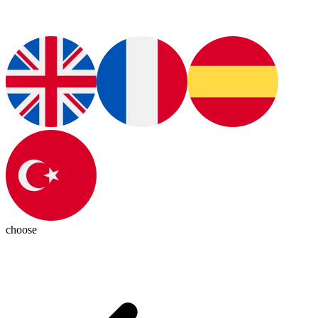
choose