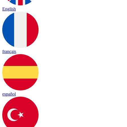
English
français
español