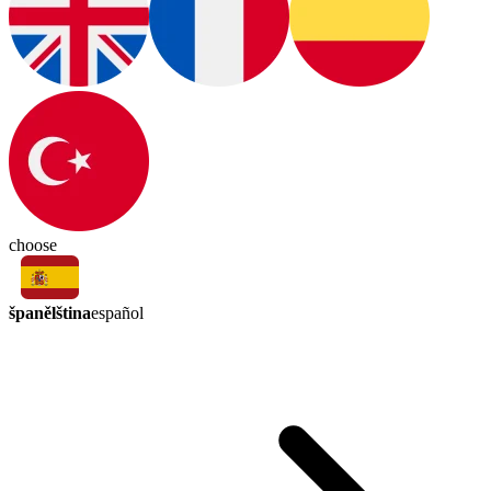
choose
španělština
español