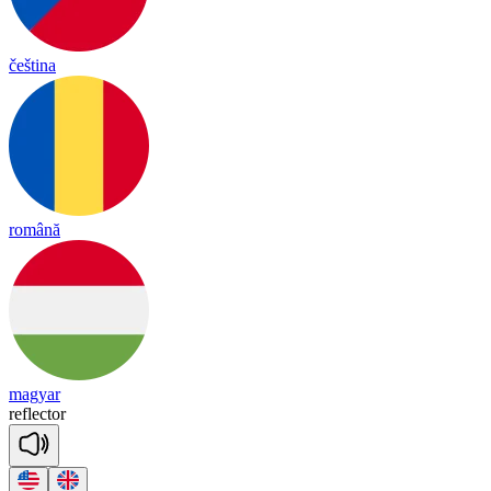
čeština
română
magyar
ref
lec
tor