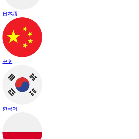
日本語
中文
한국어