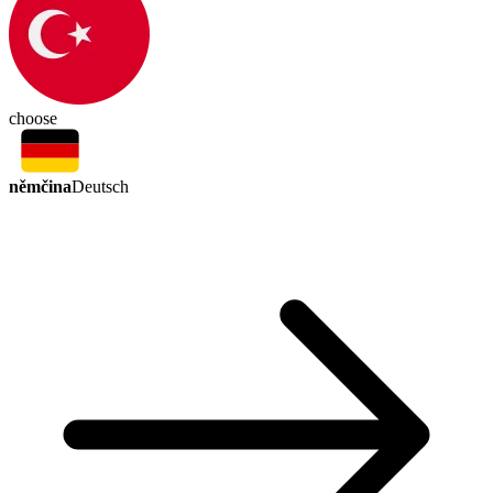
choose
němčina
Deutsch