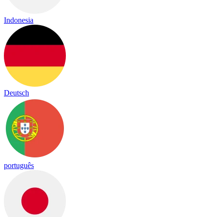
Indonesia
Deutsch
português