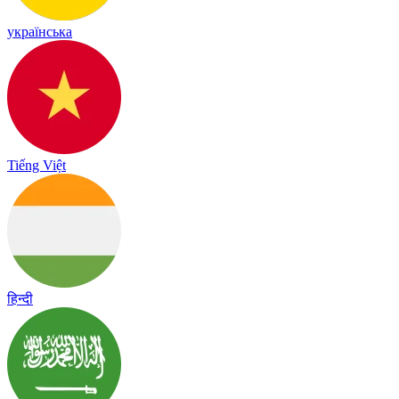
українська
Tiếng Việt
हिन्दी