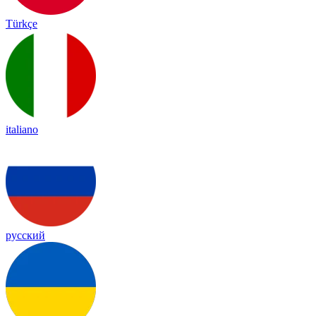
Türkçe
italiano
русский