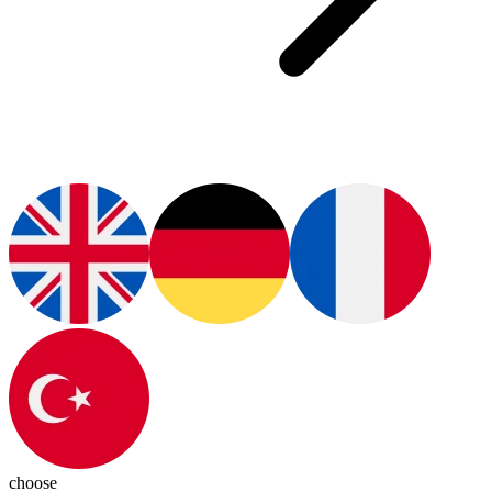
choose