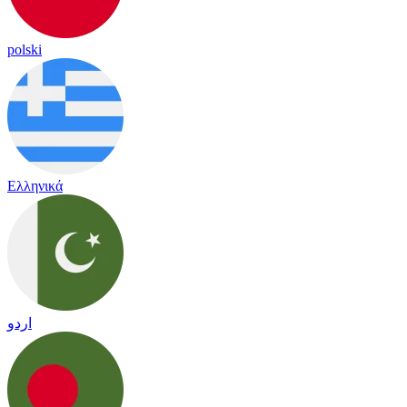
polski
Ελληνικά
اردو