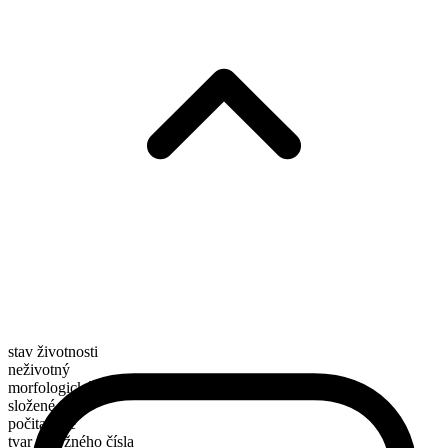
stav životnosti
neživotný
morfologické složení
složené
počitatelné
tvar množného čísla