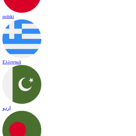
polski
Ελληνικά
اردو