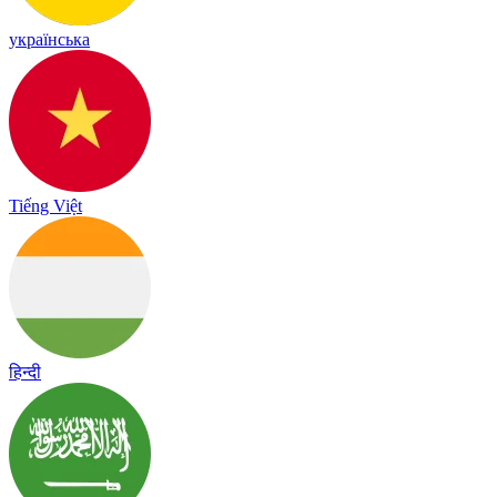
українська
Tiếng Việt
हिन्दी