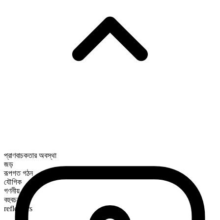
প্রাণবাচকতার অবস্থা
জড়
রূপগত গঠন
যৌগিক
গণনীয়
বহুবচন রূপ
reflectors