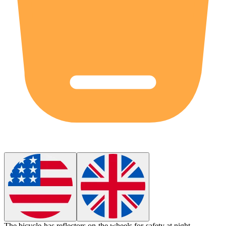
The bicycle has
reflectors
on the wheels for safety at night.