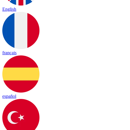
English
français
español