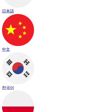
日本語
中文
한국어