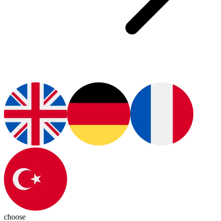
choose