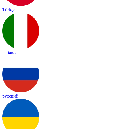
Türkçe
italiano
русский