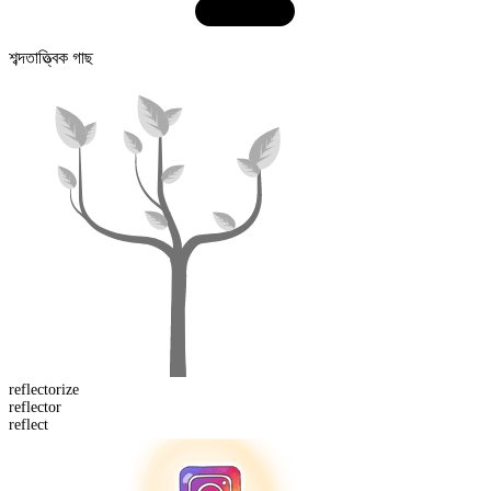
শব্দতাত্ত্বিক গাছ
reflector
ize
reflect
or
reflect