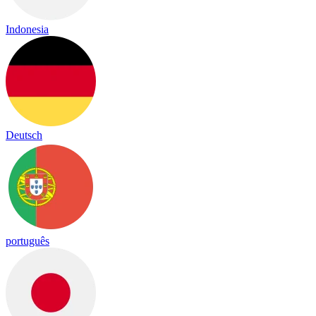
Indonesia
Deutsch
português