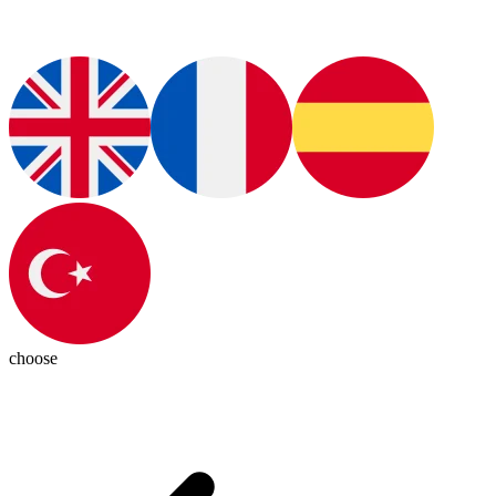
choose