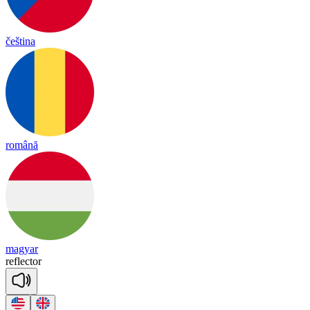
čeština
română
magyar
ref
lec
tor