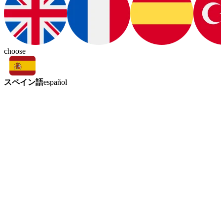
choose
スペイン語
español