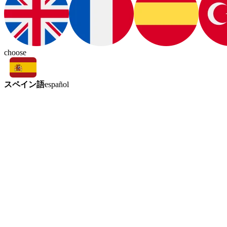
choose
スペイン語
español