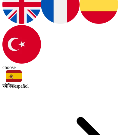
choose
स्पेनिश
español