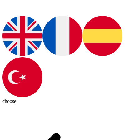
choose