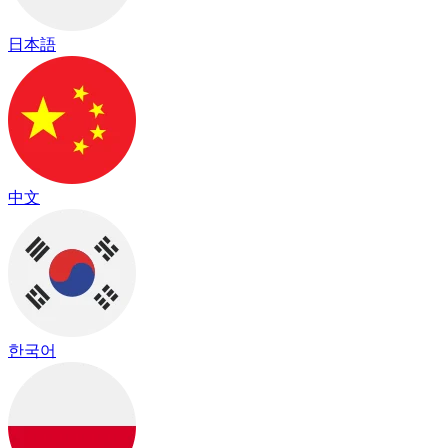
日本語
中文
한국어