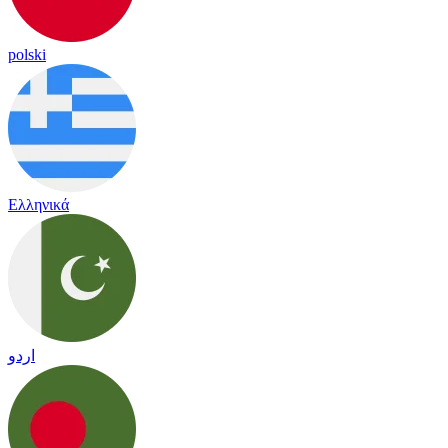
polski
Ελληνικά
اردو