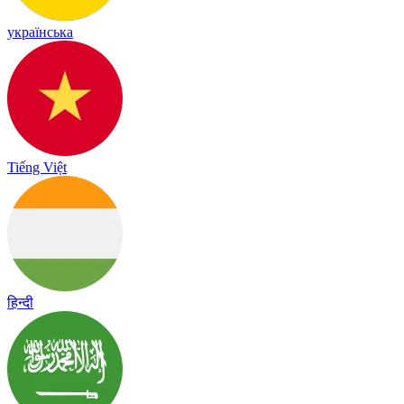
українська
Tiếng Việt
हिन्दी