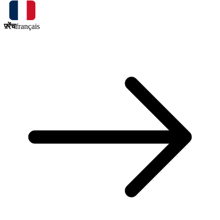
फ़्रेंच
français