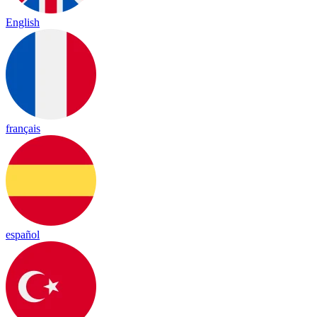
English
français
español