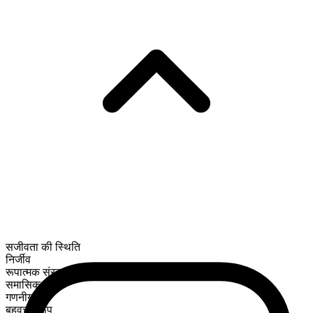
सजीवता की स्थिति
निर्जीव
रूपात्मक संरचना
समासिक
गणनीय
बहुवचन रूप