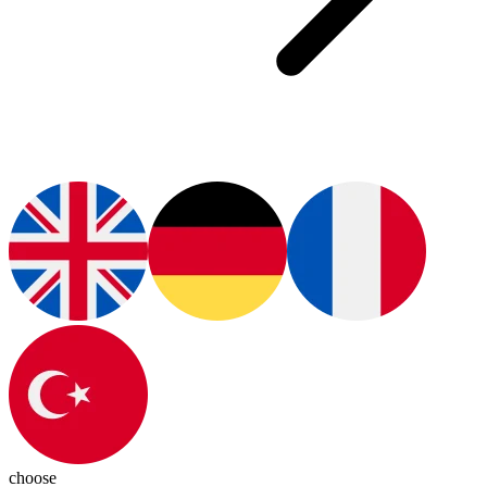
choose