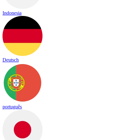
Indonesia
Deutsch
português