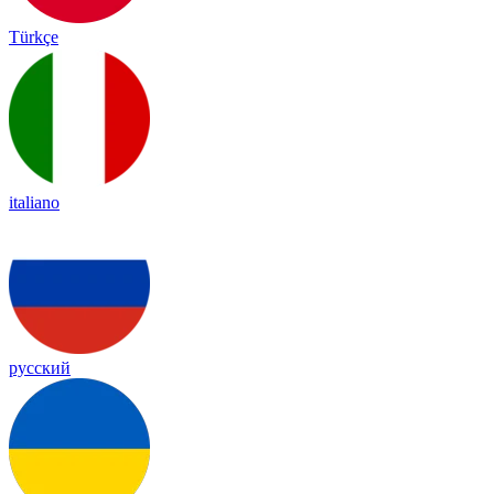
Türkçe
italiano
русский