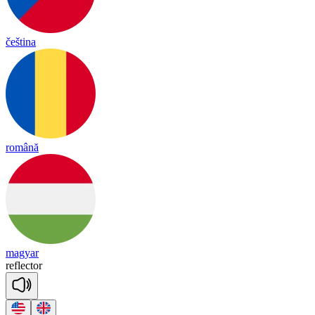
čeština
română
magyar
ref
lec
tor