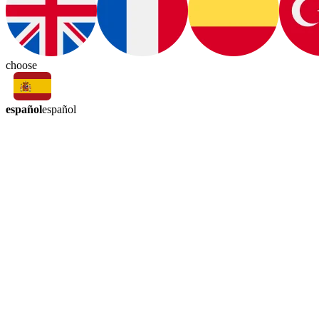
choose
español
español