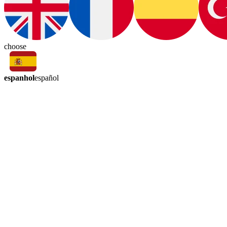
choose
espanhol
español