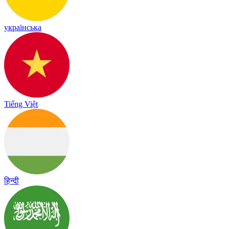
українська
Tiếng Việt
हिन्दी