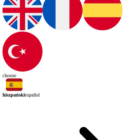
choose
hiszpański
español