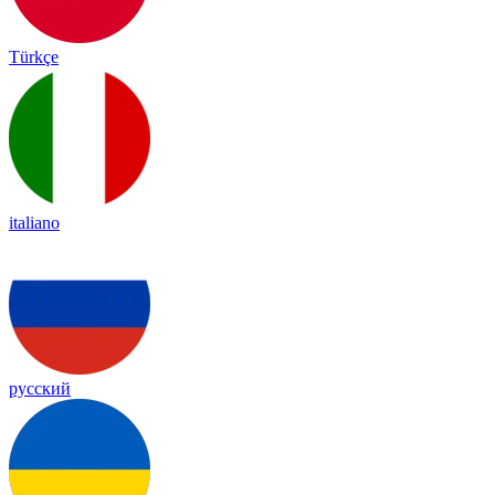
Türkçe
italiano
русский