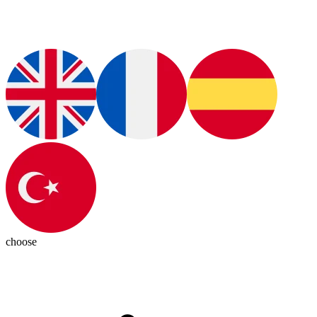
choose