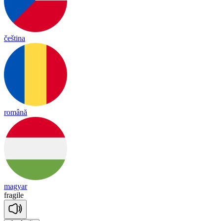
čeština
română
magyar
fra
gile