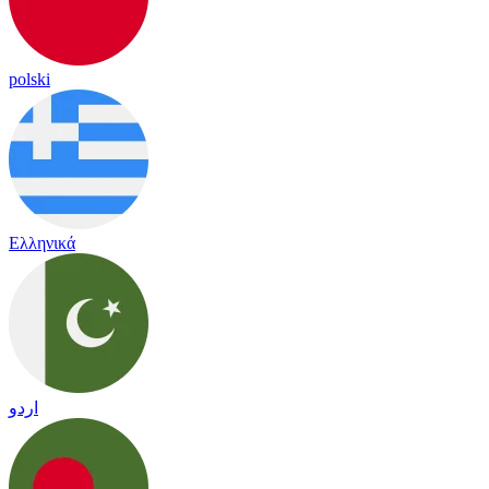
polski
Ελληνικά
اردو