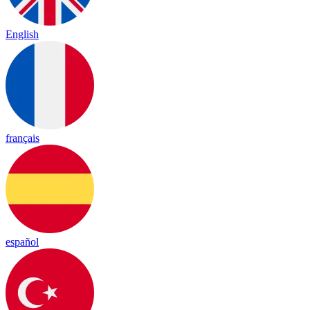
English
français
español