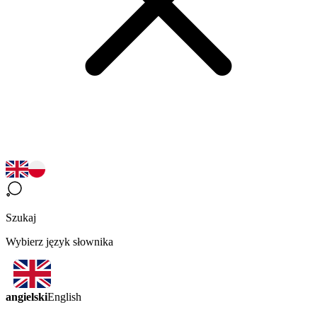
Szukaj
Wybierz język słownika
angielski
English