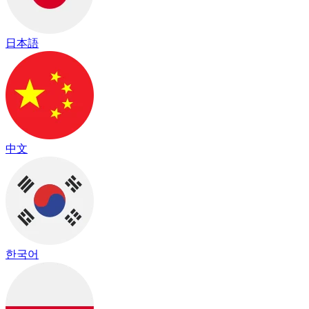
日本語
中文
한국어