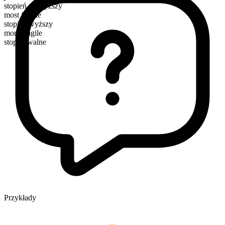
stopień najwyższy
most fragile
stopień wyższy
more fragile
stopniowalne
Przykłady