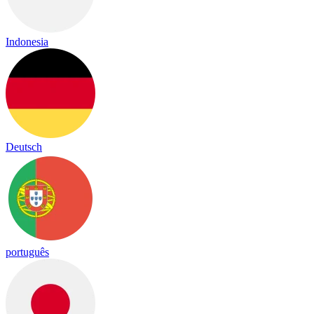
Indonesia
Deutsch
português