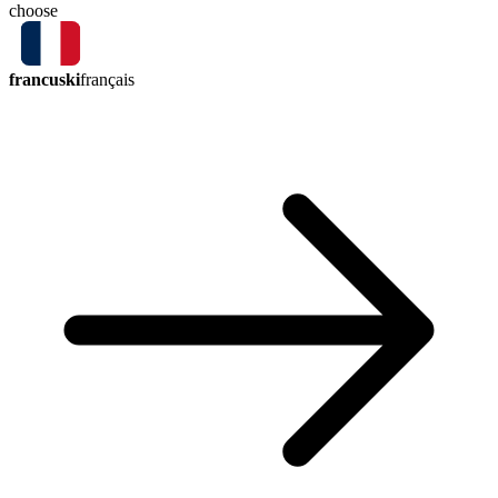
choose
francuski
français