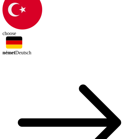
choose
német
Deutsch