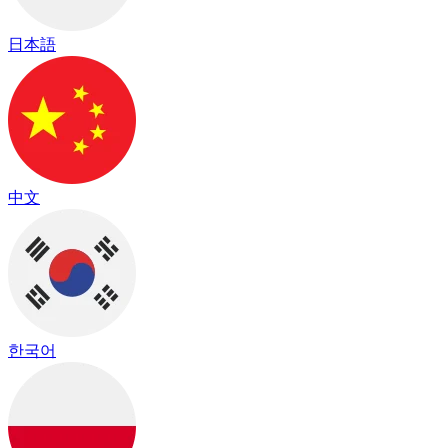
日本語
中文
한국어