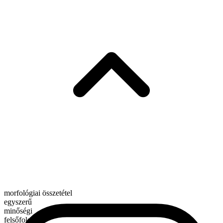
morfológiai összetétel
egyszerű
minőségi
felsőfok