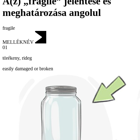
A(z) „fragile” jelentése és
meghatározása angolul
fragile
MELLÉKNÉV
01
törékeny
,
rideg
easily damaged or broken