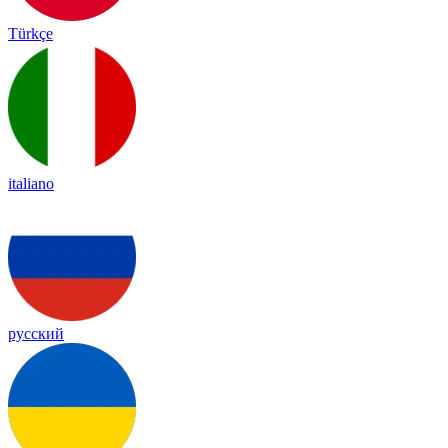
Türkçe
italiano
русский