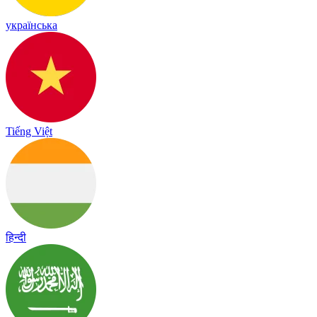
українська
Tiếng Việt
हिन्दी