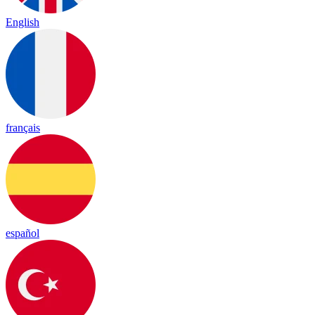
English
français
español