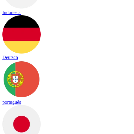
Indonesia
Deutsch
português