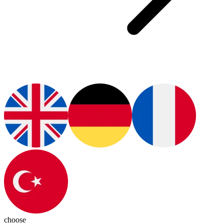
choose