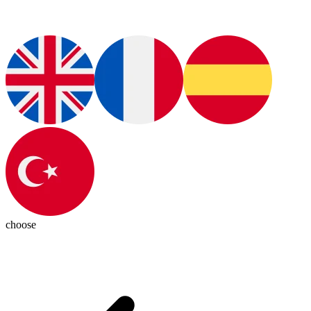
choose