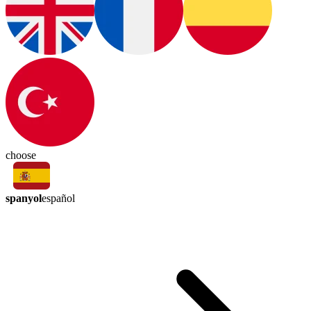
choose
spanyol
español