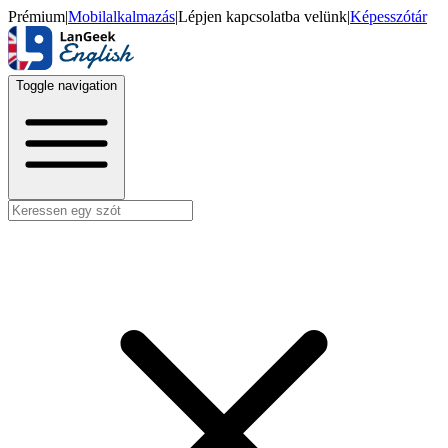
Prémium
|
Mobilalkalmazás
|
Lépjen kapcsolatba velünk
|
Képesszótár
Toggle navigation