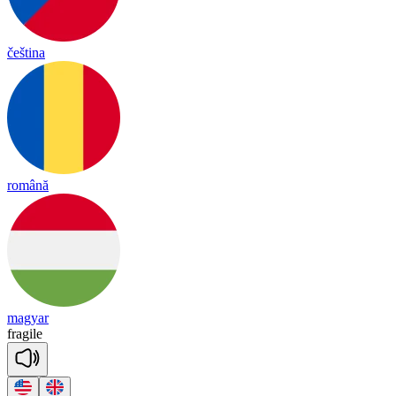
čeština
română
magyar
fra
gile