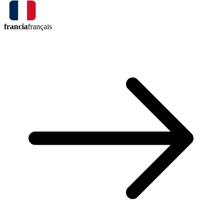
francia
français