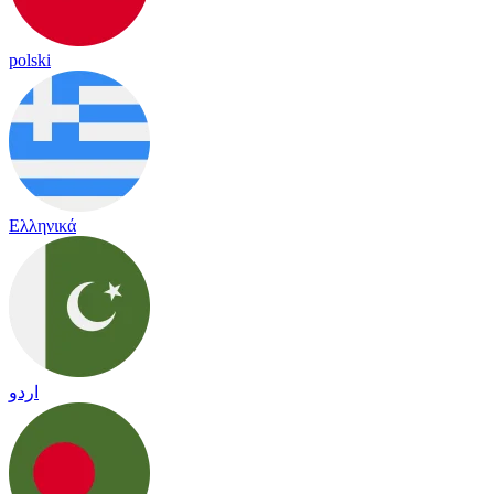
polski
Ελληνικά
اردو