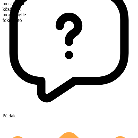
most fragile
középfok
more fragile
fokozható
Példák