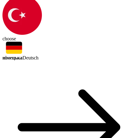
choose
німецька
Deutsch