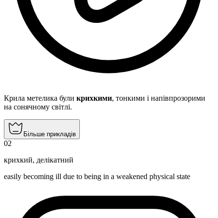
Крила метелика були
крихкими
, тонкими і напівпрозорими
на сонячному світлі.
Більше прикладів
02
крихкий
,
делікатний
easily becoming ill due to being in a weakened physical state