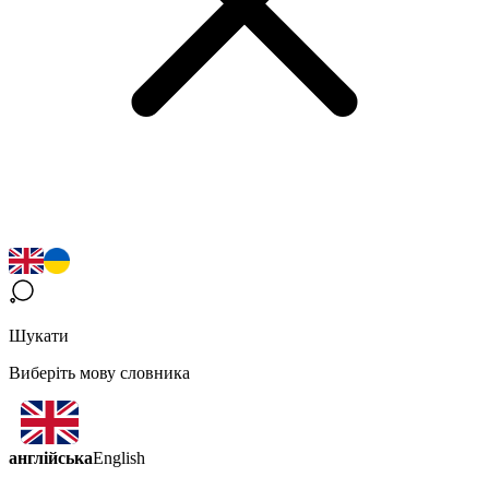
Шукати
Виберіть мову словника
англійська
English