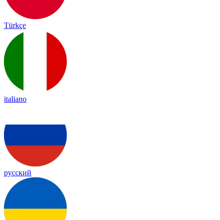
Türkçe
italiano
русский