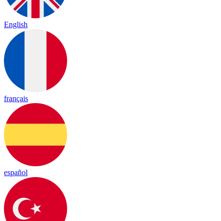
English
français
español