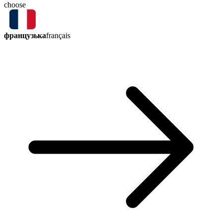
choose
французька
français