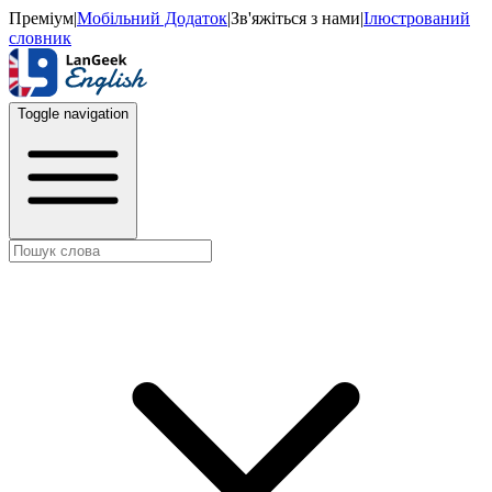
Преміум
|
Мобільний Додаток
|
Зв'яжіться з нами
|
Ілюстрований
словник
Toggle navigation