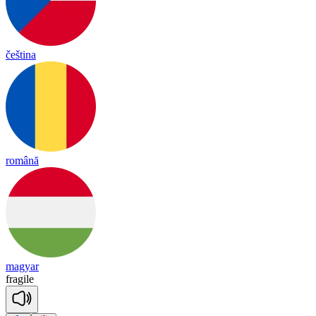
čeština
română
magyar
fra
gile