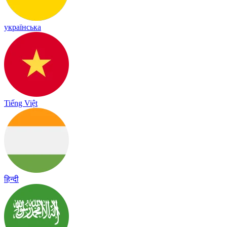
українська
Tiếng Việt
हिन्दी