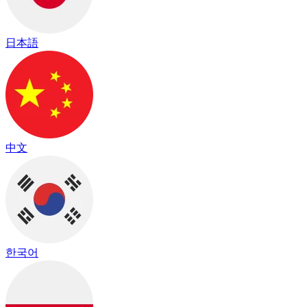
日本語
中文
한국어