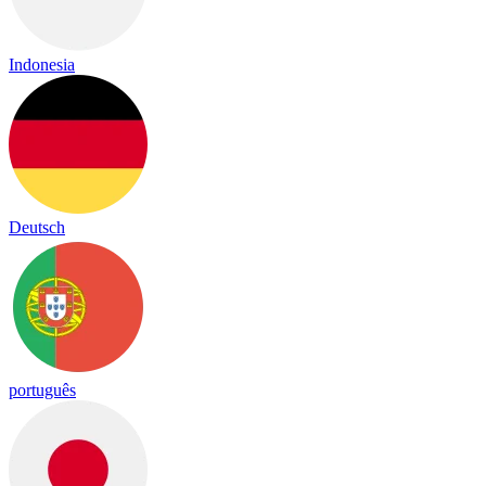
Indonesia
Deutsch
português