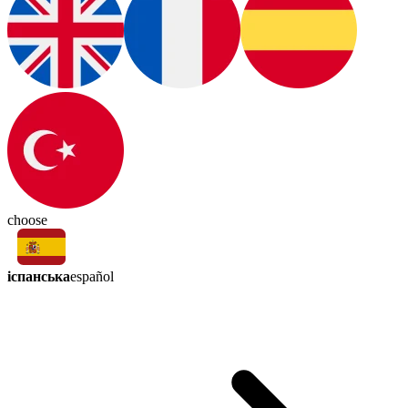
choose
іспанська
español