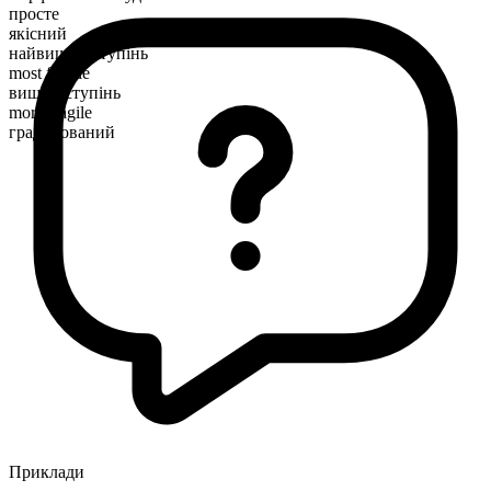
просте
якісний
найвищий ступінь
most fragile
вищий ступінь
more fragile
градуйований
Приклади