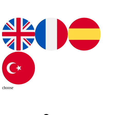
choose