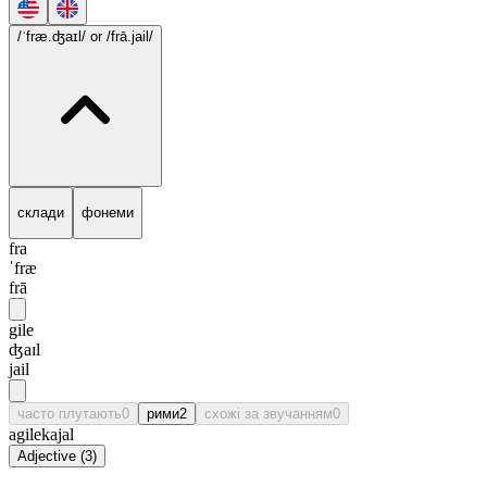
/ˈfræ.ʤaɪl/
or /frā.jail/
склади
фонеми
fra
ˈfræ
frā
gile
ʤaɪl
jail
часто плутають
0
рими
2
схожі за звучанням
0
agile
kajal
Adjective
(
3
)