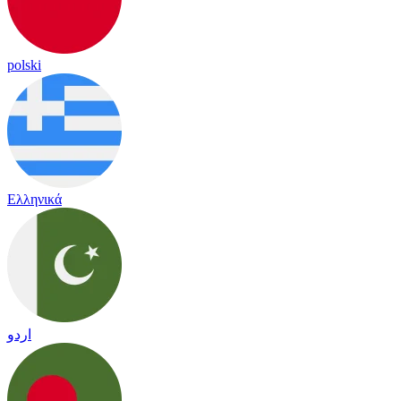
polski
Ελληνικά
اردو