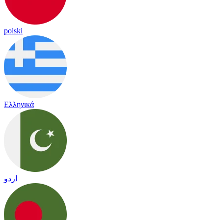
polski
Ελληνικά
اردو