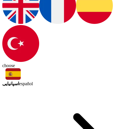
choose
اسپانیایی
español