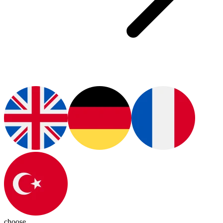
choose