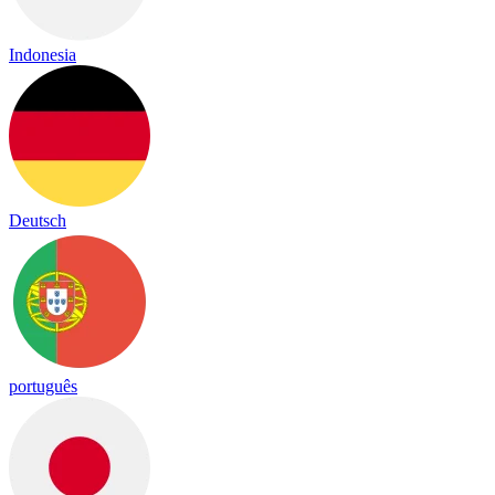
Indonesia
Deutsch
português