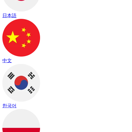
日本語
中文
한국어