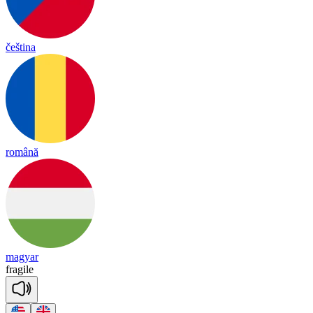
čeština
română
magyar
fra
gile