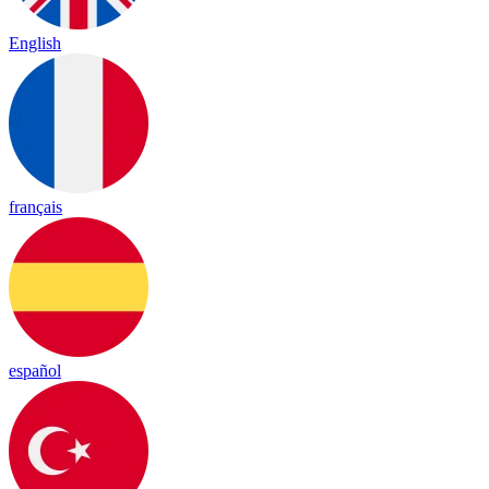
English
français
español