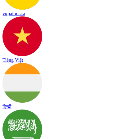
українська
Tiếng Việt
हिन्दी