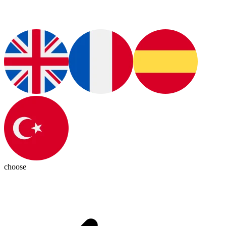
choose