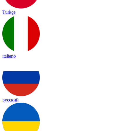
Türkçe
italiano
русский