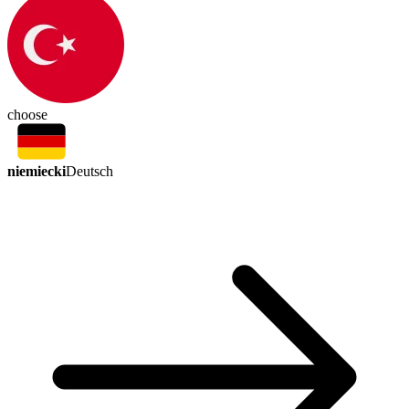
choose
niemiecki
Deutsch