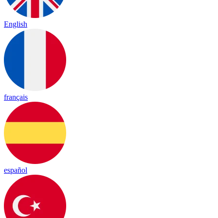
English
français
español