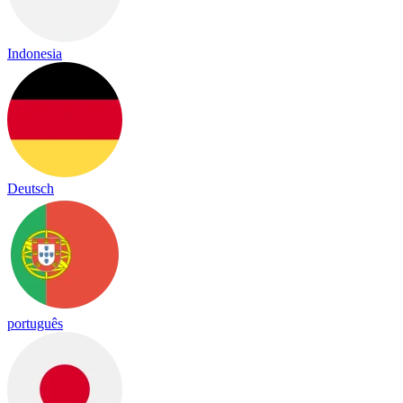
Indonesia
Deutsch
português