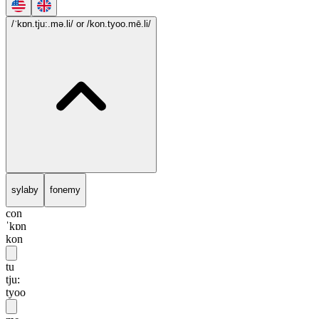
/ˈkɒn.tju:.mə.li/
or /kon.tyoo.mē.li/
sylaby
fonemy
con
ˈkɒn
kon
tu
tju:
tyoo