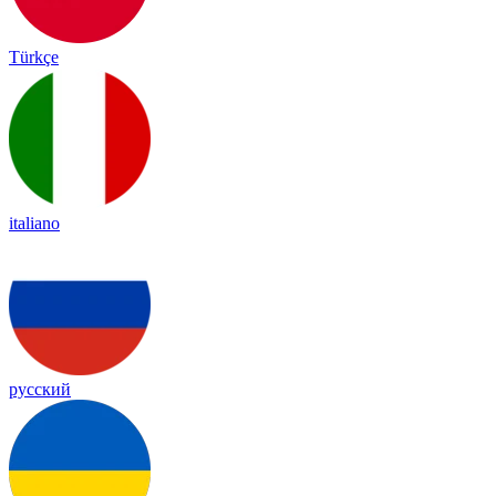
Türkçe
italiano
русский