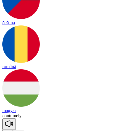
čeština
română
magyar
con
tu
me
ly