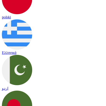
polski
Ελληνικά
اردو