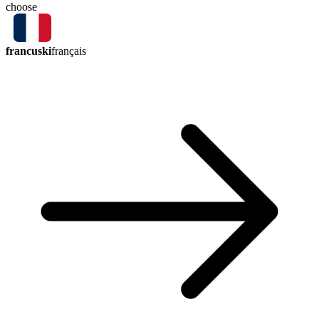
choose
francuski
français