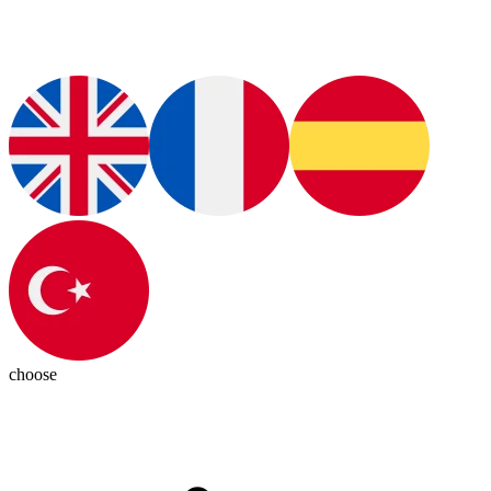
choose