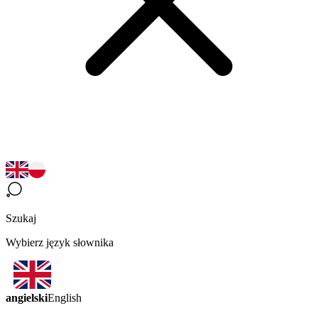
Szukaj
Wybierz język słownika
angielski
English