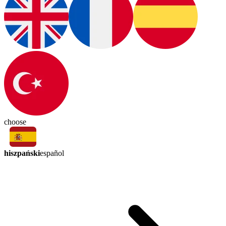
choose
hiszpański
español