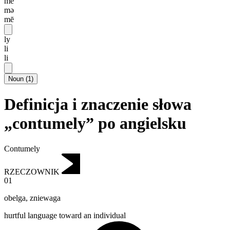
me
mə
mē
ly
li
li
Noun
(
1
)
Definicja i znaczenie słowa
„contumely” po angielsku
Contumely
RZECZOWNIK
01
obelga
,
zniewaga
hurtful language toward an individual