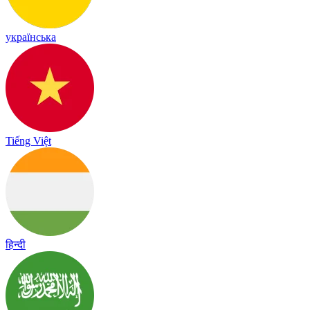
українська
Tiếng Việt
हिन्दी