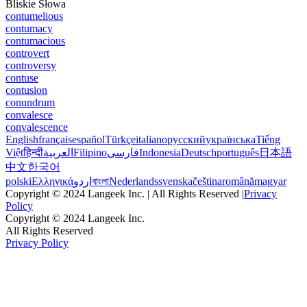
Bliskie Słowa
contumelious
contumacy
contumacious
controvert
controversy
contuse
contusion
conundrum
convalesce
convalescence
English
français
español
Türkçe
italiano
русский
українська
Tiếng
Việt
हिन्दी
العربية
Filipino
فارسی
Indonesia
Deutsch
português
日本語
中文
한국어
polski
Ελληνικά
اردو
বাংলা
Nederlands
svenska
čeština
română
magyar
Copyright © 2024 Langeek Inc. | All Rights Reserved |
Privacy
Policy
Copyright © 2024 Langeek Inc.
All Rights Reserved
Privacy Policy