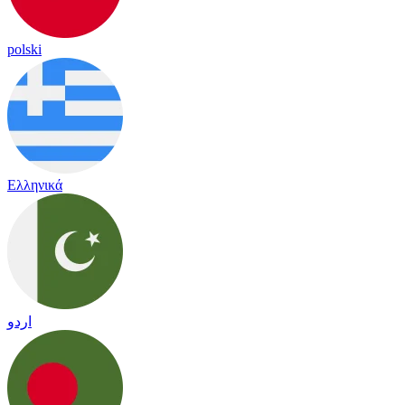
polski
Ελληνικά
اردو