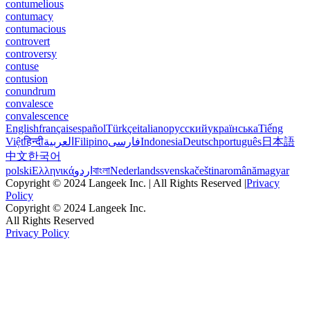
contumelious
contumacy
contumacious
controvert
controversy
contuse
contusion
conundrum
convalesce
convalescence
English
français
español
Türkçe
italiano
русский
українська
Tiếng
Việt
हिन्दी
العربية
Filipino
فارسی
Indonesia
Deutsch
português
日本語
中文
한국어
polski
Ελληνικά
اردو
বাংলা
Nederlands
svenska
čeština
română
magyar
Copyright © 2024 Langeek Inc. | All Rights Reserved |
Privacy
Policy
Copyright © 2024 Langeek Inc.
All Rights Reserved
Privacy Policy