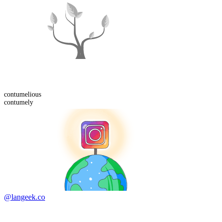
contumelious
contumely
@langeek.co