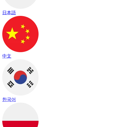
日本語
中文
한국어