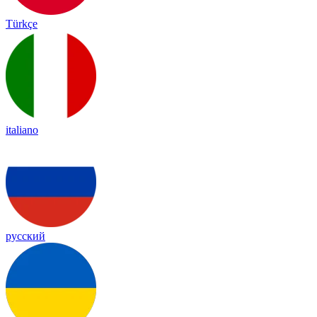
Türkçe
italiano
русский