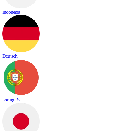
Indonesia
Deutsch
português