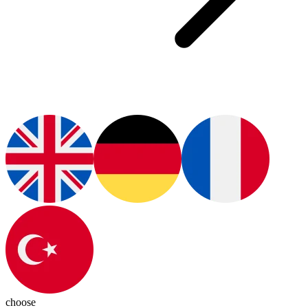
choose