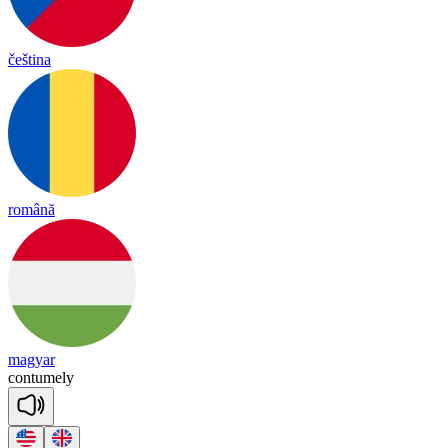
čeština
română
magyar
con
tu
me
ly