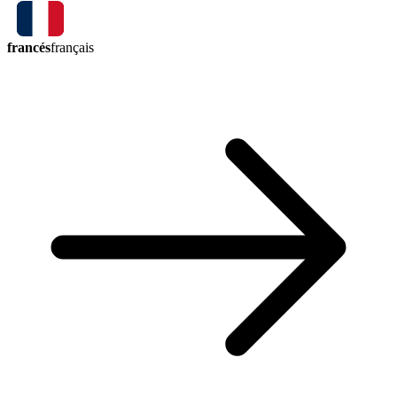
francés
français