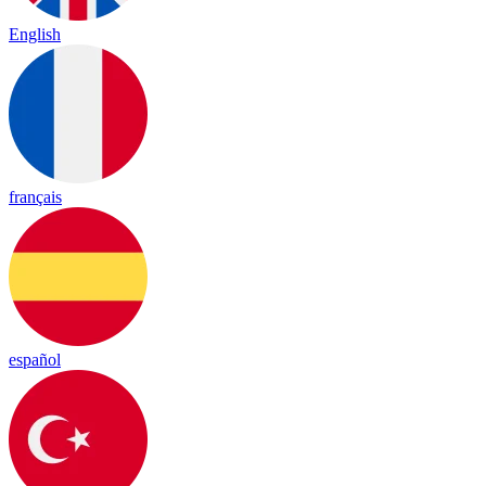
English
français
español