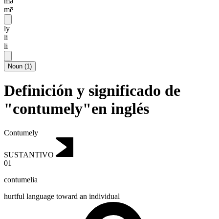
mə
mē
ly
li
li
Noun
(
1
)
Definición y significado de
"contumely"en inglés
Contumely
SUSTANTIVO
01
contumelia
hurtful language toward an individual