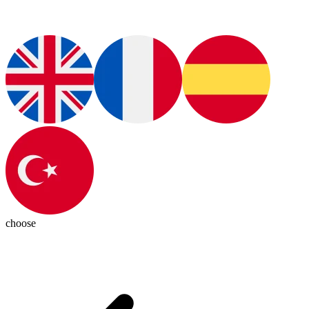
choose