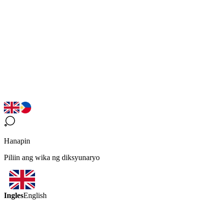
Hanapin
Piliin ang wika ng diksyunaryo
Ingles
English