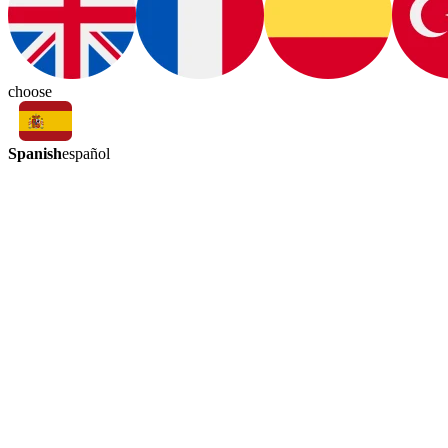
choose
Spanish
español