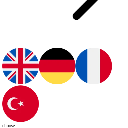
choose