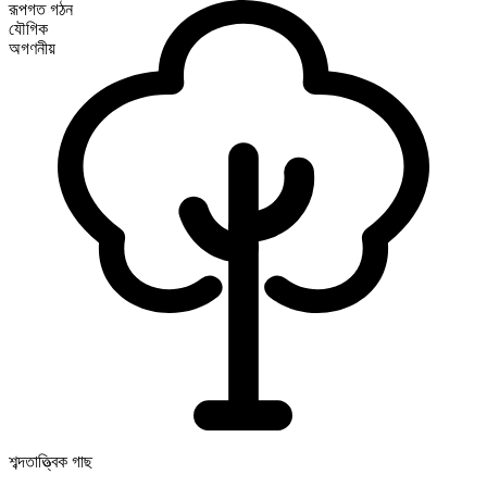
রূপগত গঠন
যৌগিক
অগণনীয়
শব্দতাত্ত্বিক গাছ