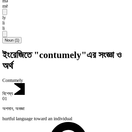
mə
mē
ly
li
li
Noun
(
1
)
ইংরেজিতে "contumely"এর সংজ্ঞা ও
অর্থ
Contumely
বিশেষ্য
01
অপমান
,
অবজ্ঞা
hurtful language toward an individual