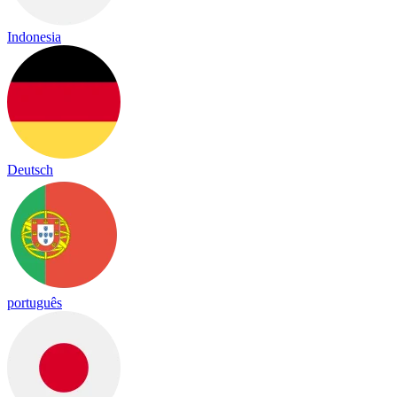
Indonesia
Deutsch
português