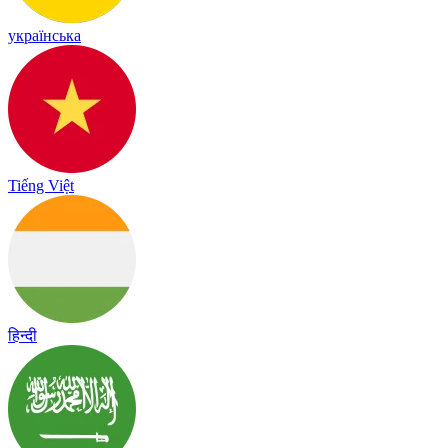
українська
Tiếng Việt
हिन्दी