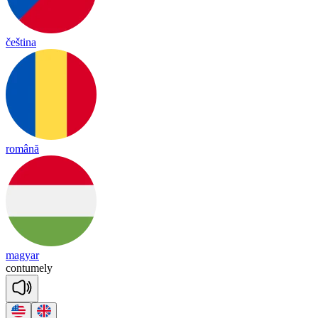
čeština
română
magyar
con
tu
me
ly