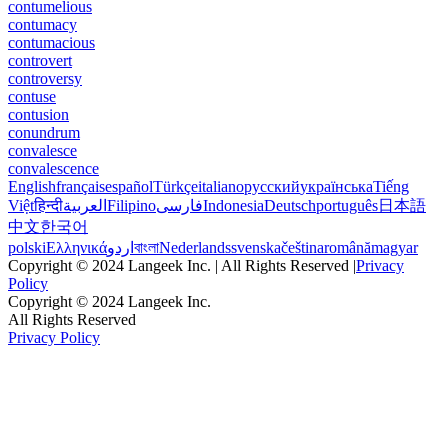
contumelious
contumacy
contumacious
controvert
controversy
contuse
contusion
conundrum
convalesce
convalescence
English
français
español
Türkçe
italiano
русский
українська
Tiếng
Việt
हिन्दी
العربية
Filipino
فارسی
Indonesia
Deutsch
português
日本語
中文
한국어
polski
Ελληνικά
اردو
বাংলা
Nederlands
svenska
čeština
română
magyar
Copyright © 2024 Langeek Inc. | All Rights Reserved |
Privacy
Policy
Copyright © 2024 Langeek Inc.
All Rights Reserved
Privacy Policy