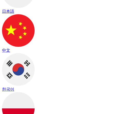
日本語
中文
한국어