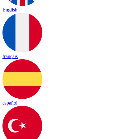
English
français
español