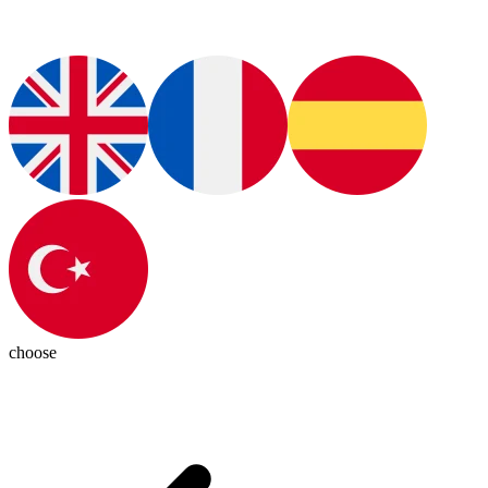
choose