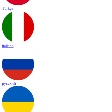
Türkçe
italiano
русский