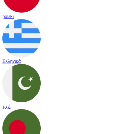
polski
Ελληνικά
اردو