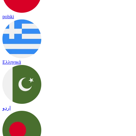
polski
Ελληνικά
اردو