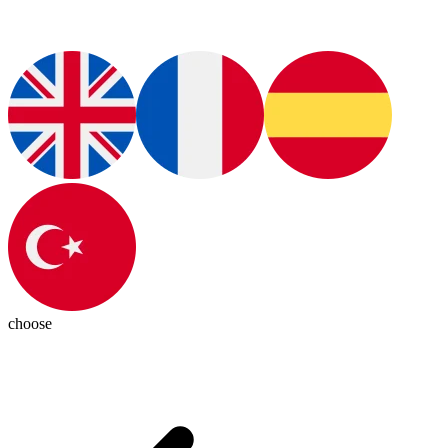
choose