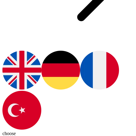
choose