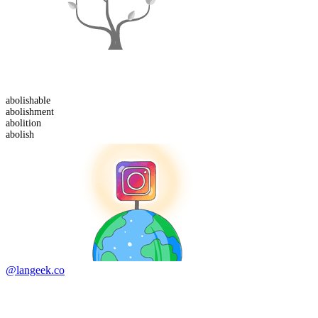
abolish
able
abolish
ment
abolition
abolish
@langeek.co