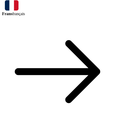
Frans
français