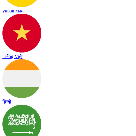
українська
Tiếng Việt
हिन्दी