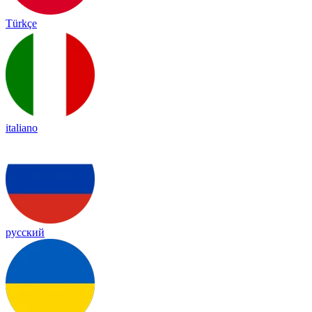
Türkçe
italiano
русский