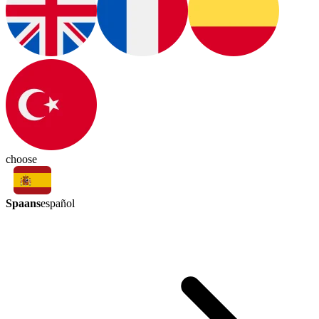
choose
Spaans
español