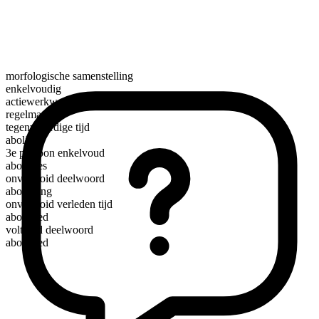
morfologische samenstelling
enkelvoudig
actiewerkwoord
regelmatig
tegenwoordige tijd
abolish
3e persoon enkelvoud
abolishes
onvoltooid deelwoord
abolishing
onvoltooid verleden tijd
abolished
voltooid deelwoord
abolished