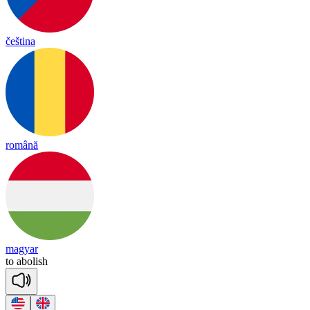
čeština
română
magyar
to
a
bo
lish