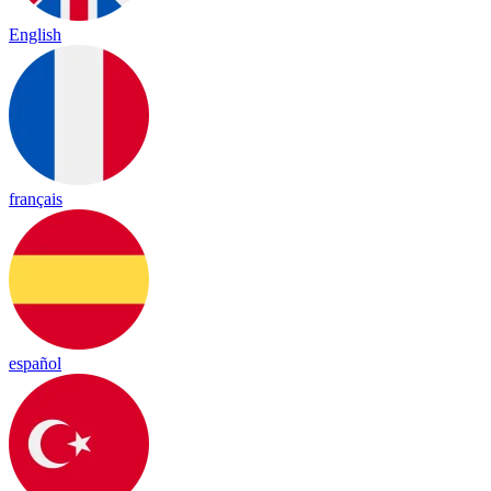
English
français
español