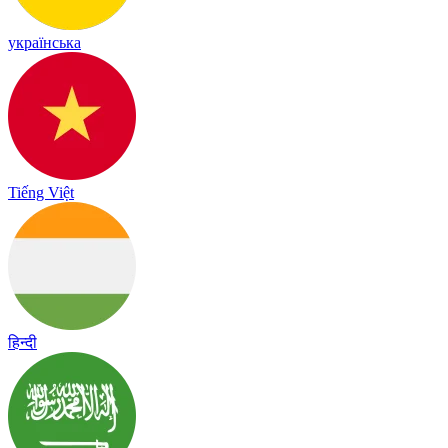
українська
Tiếng Việt
हिन्दी