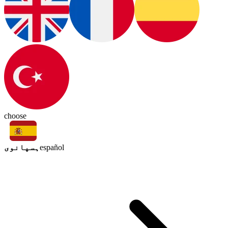
choose
ہسپانوی
español