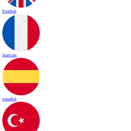
English
français
español