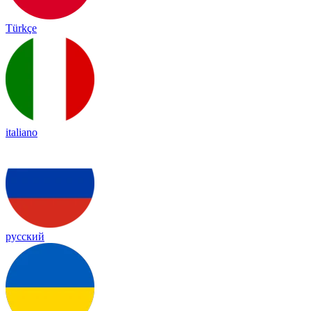
Türkçe
italiano
русский