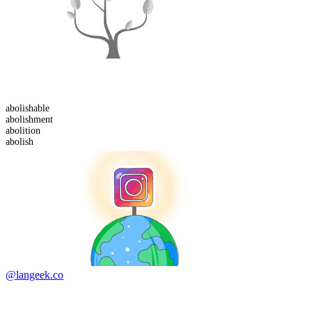
abolish
able
abolish
ment
abolition
abolish
@langeek.co