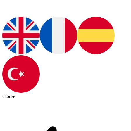
choose