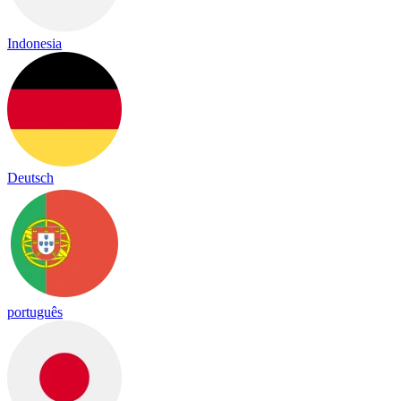
Indonesia
Deutsch
português