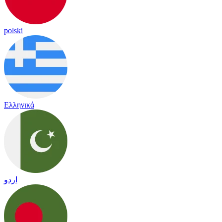
polski
Ελληνικά
اردو