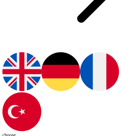
choose