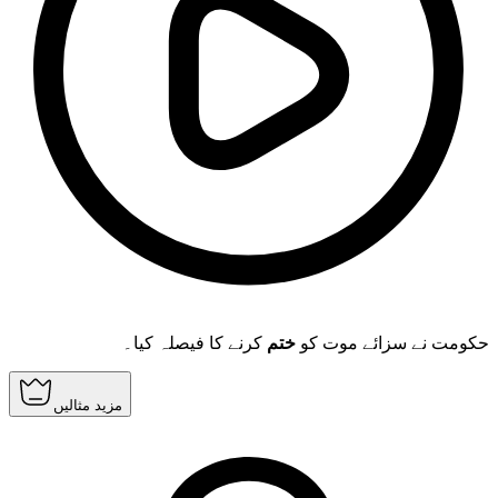
حکومت نے سزائے موت کو
ختم
کرنے کا فیصلہ کیا۔
مزید مثالیں