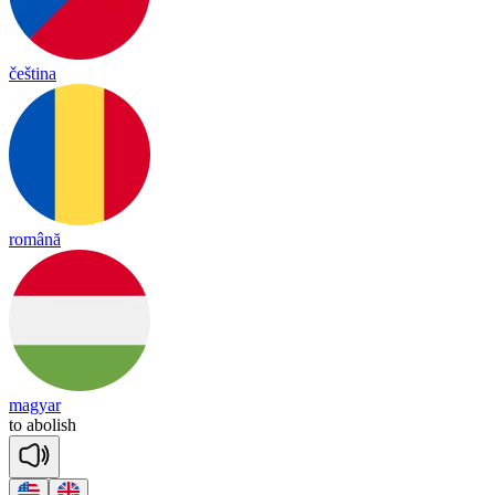
čeština
română
magyar
to
a
bo
lish