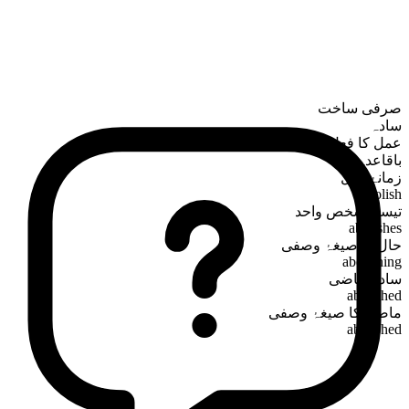
صرفی ساخت
سادہ
عمل کا فعل
باقاعدہ
زمانۂ حال
abolish
تیسرا شخص واحد
abolishes
حال کا صیغۂ وصفی
abolishing
سادہ ماضی
abolished
ماضی کا صیغۂ وصفی
abolished