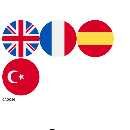
choose