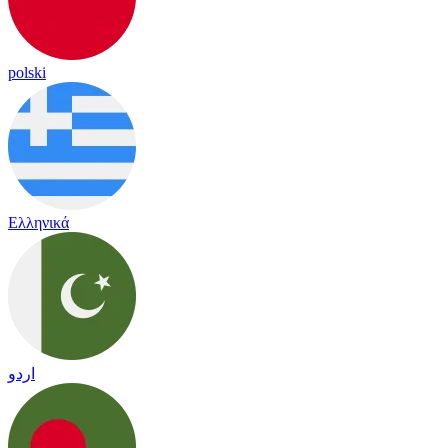
polski
Ελληνικά
اردو