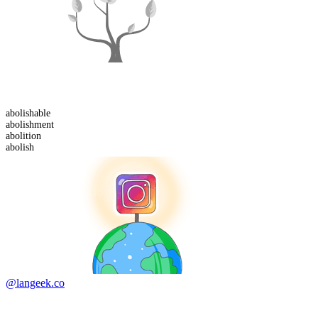
abolish
able
abolish
ment
abolition
abolish
@langeek.co