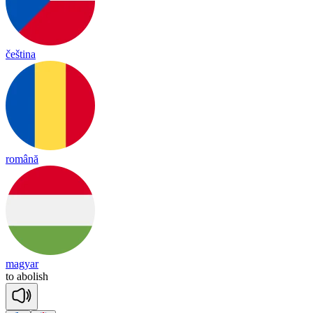
čeština
română
magyar
to
a
bo
lish