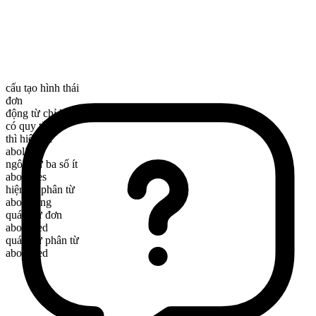
cấu tạo hình thái
đơn
động từ chỉ hành động
có quy tắc
thì hiện tại
abolish
ngôi thứ ba số ít
abolishes
hiện tại phân từ
abolishing
quá khứ đơn
abolished
quá khứ phân từ
abolished