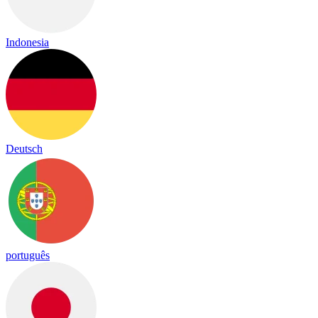
Indonesia
Deutsch
português