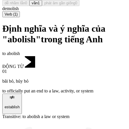
dễ nhầm lẫn
0
vần
1
phát âm gần giống
0
demolish
Verb
(
1
)
Định nghĩa và ý nghĩa của
"abolish"trong tiếng Anh
to abolish
ĐỘNG TỪ
01
bãi bỏ
,
hủy bỏ
to officially put an end to a law, activity, or system
establish
Transitive
:
to abolish
a law or system