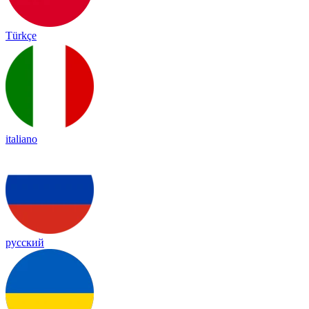
Türkçe
italiano
русский