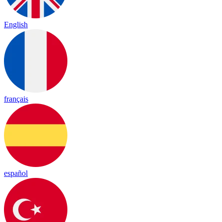
English
français
español