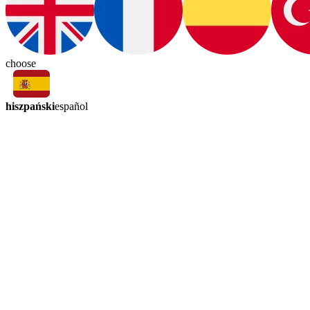
choose
hiszpański
español