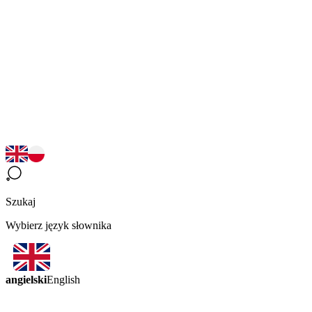
Szukaj
Wybierz język słownika
angielski
English