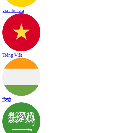
українська
Tiếng Việt
हिन्दी