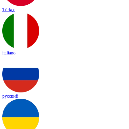
Türkçe
italiano
русский