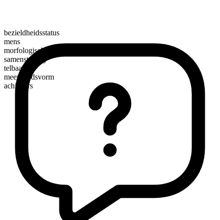
bezieldheidsstatus
mens
morfologische samenstelling
samenstelling
telbaar
meervoudsvorm
achievers