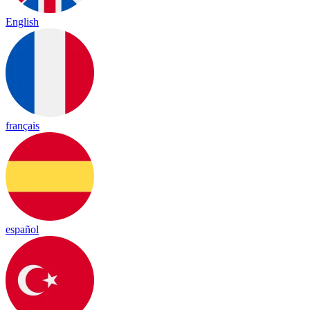
English
français
español