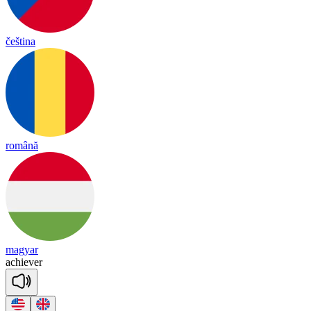
čeština
română
magyar
a
chie
ver