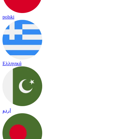
polski
Ελληνικά
اردو