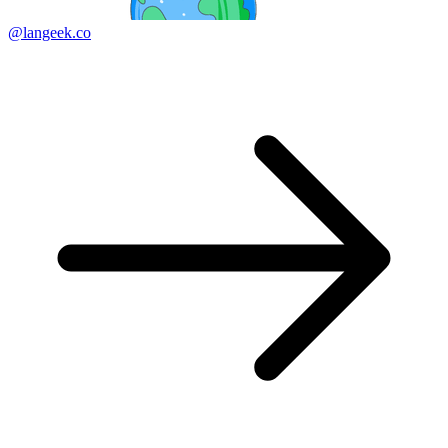
@langeek.co