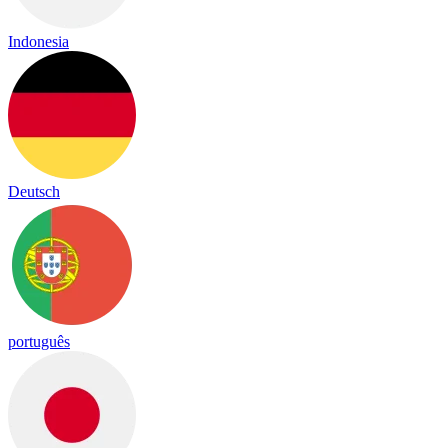
Indonesia
Deutsch
português