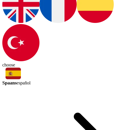
choose
Spaans
español