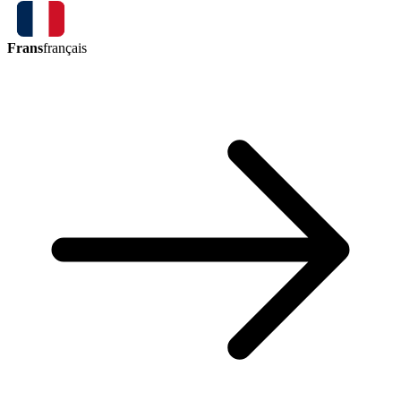
Frans
français