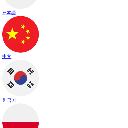
日本語
中文
한국어