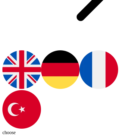
choose