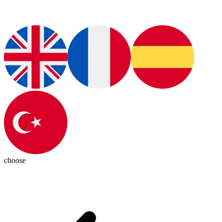
choose