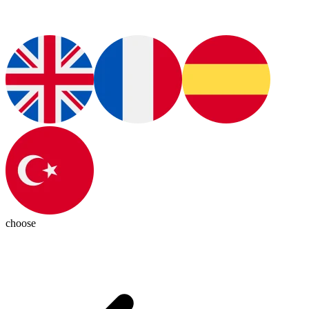
choose