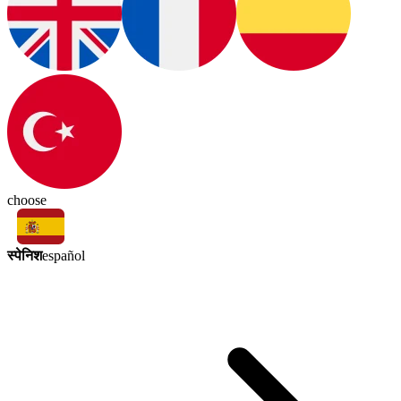
choose
स्पेनिश
español