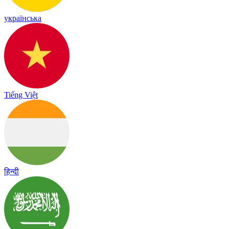
українська
Tiếng Việt
हिन्दी