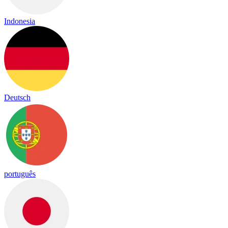
Indonesia
Deutsch
português