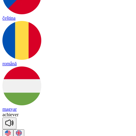
čeština
română
magyar
a
chie
ver