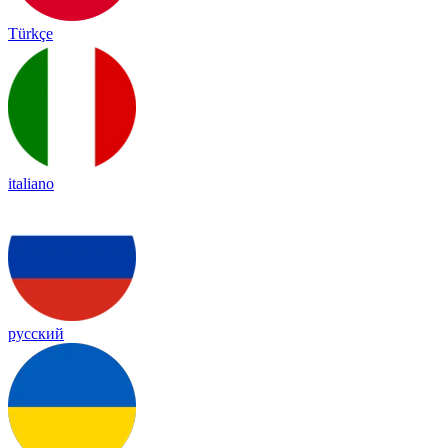
Türkçe
italiano
русский