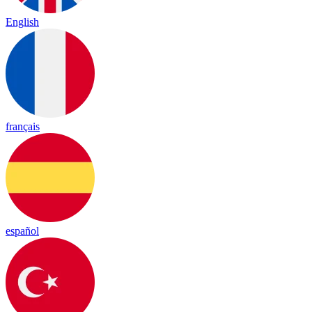
English
français
español