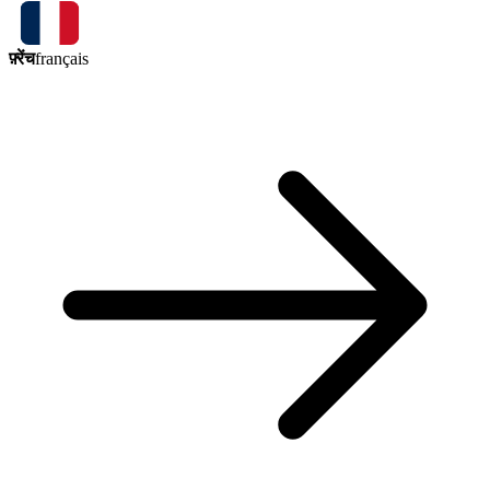
फ़्रेंच
français