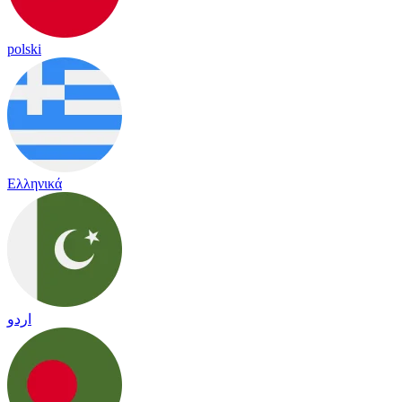
polski
Ελληνικά
اردو