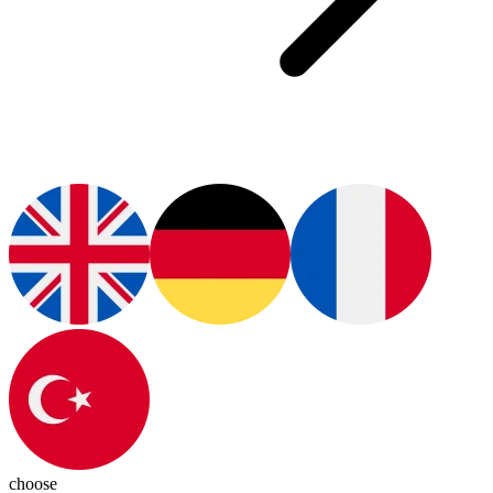
choose