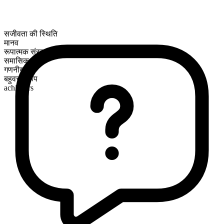
सजीवता की स्थिति
मानव
रूपात्मक संरचना
समासिक
गणनीय
बहुवचन रूप
achievers