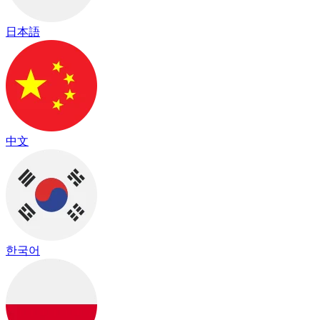
日本語
中文
한국어