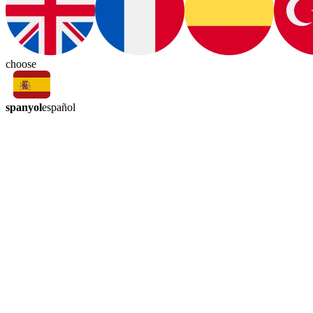
choose
spanyol
español