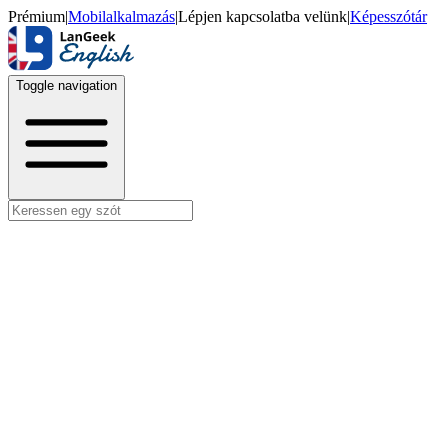
Prémium
|
Mobilalkalmazás
|
Lépjen kapcsolatba velünk
|
Képesszótár
Toggle navigation