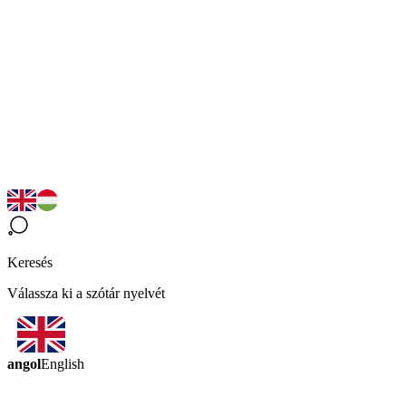
Keresés
Válassza ki a szótár nyelvét
angol
English