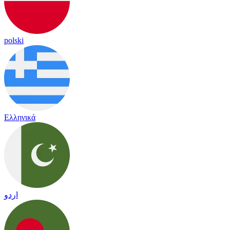
polski
Ελληνικά
اردو