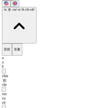
/ə.ˈʧi:.və/
or /ē.chi.vē/
音節
音素
a
ə
ē
chie
ˈʧi:
chi
ver
və
vē