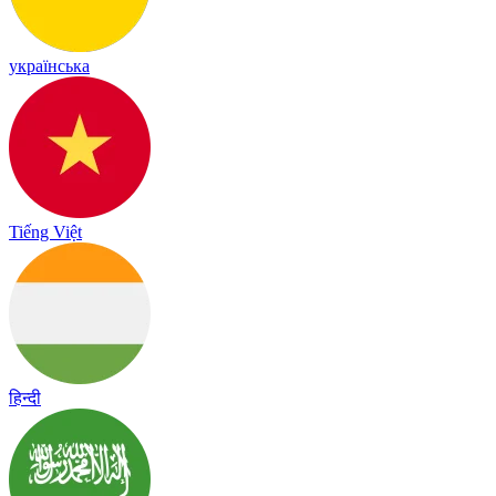
українська
Tiếng Việt
हिन्दी