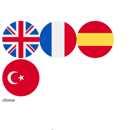
choose