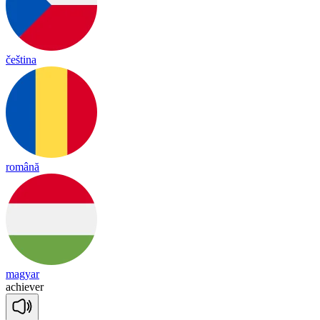
čeština
română
magyar
a
chie
ver