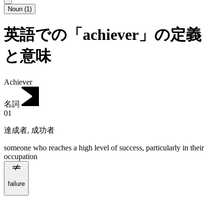
Noun
(
1
)
英語での「achiever」の定義
と意味
Achiever
名詞
01
達成者
,
成功者
someone who reaches a high level of success, particularly in their
occupation
failure