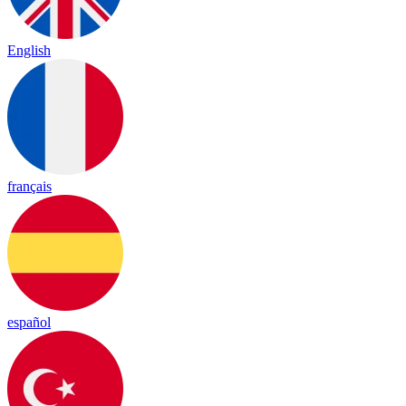
English
français
español