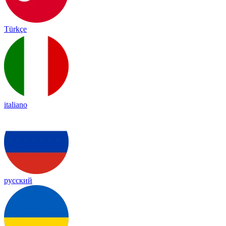
Türkçe
italiano
русский