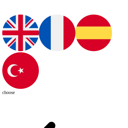
choose