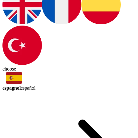
choose
espagnol
español