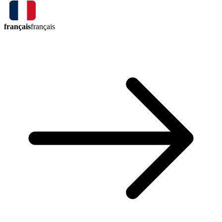
français
français