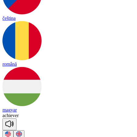
čeština
română
magyar
a
chie
ver