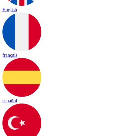
English
français
español