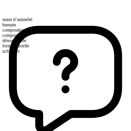
statut d’animéité
humain
composition morphologique
composé
dénombrable
forme plurielle
achievers