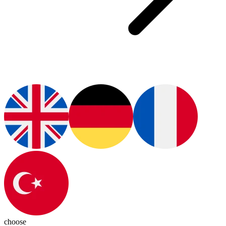
choose