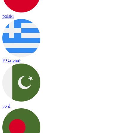
polski
Ελληνικά
اردو