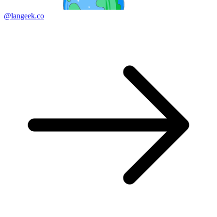
@langeek.co