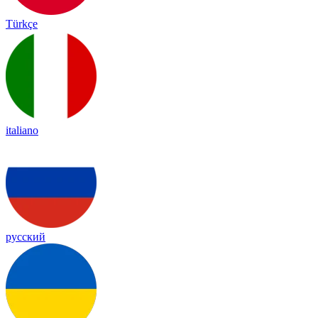
Türkçe
italiano
русский