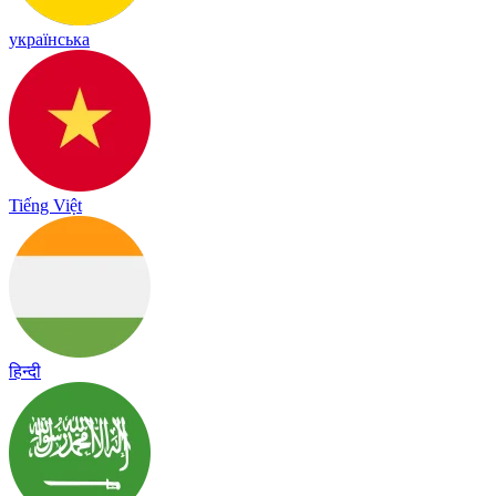
українська
Tiếng Việt
हिन्दी