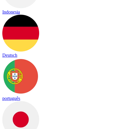
Indonesia
Deutsch
português