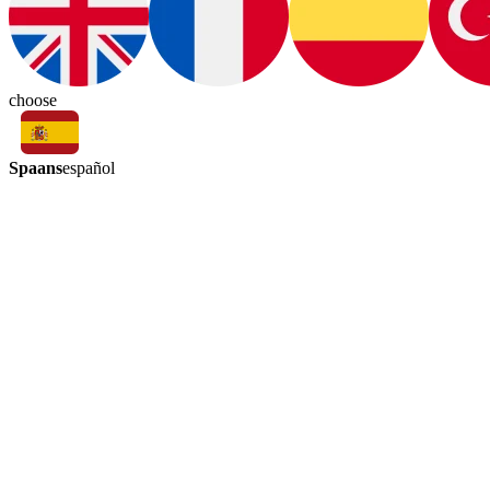
choose
Spaans
español