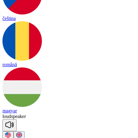
čeština
română
magyar
loud
spea
ker