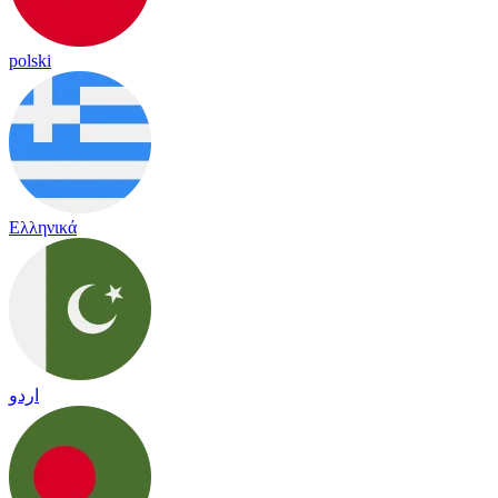
polski
Ελληνικά
اردو