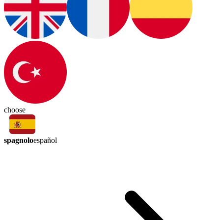
choose
spagnolo
español