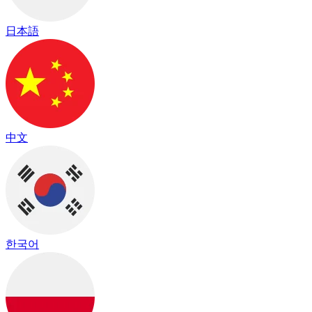
日本語
中文
한국어