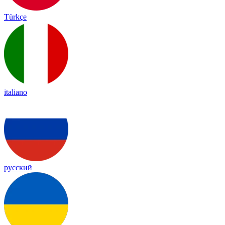
Türkçe
italiano
русский