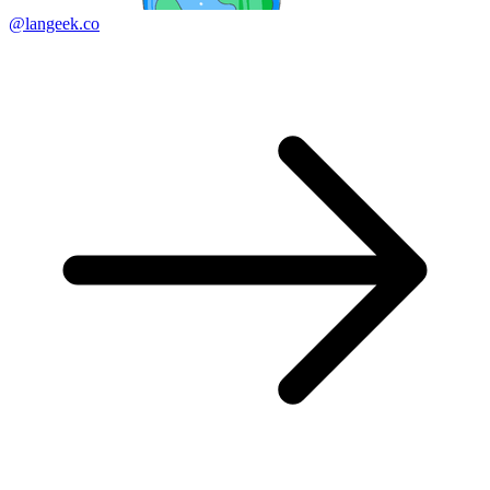
@langeek.co