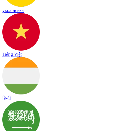
українська
Tiếng Việt
हिन्दी