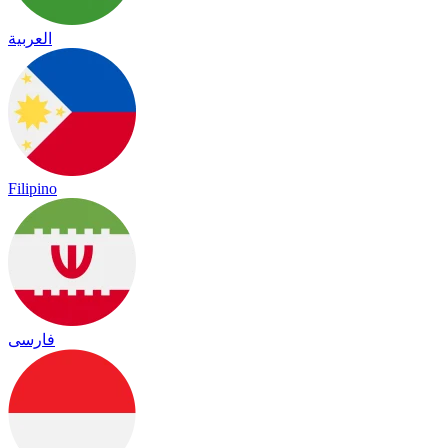
العربية
Filipino
فارسی