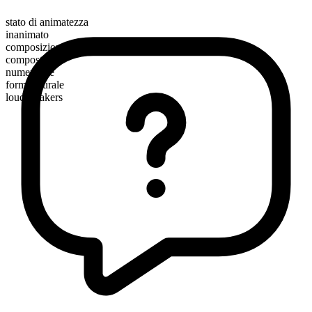
stato di animatezza
inanimato
composizione morfologica
composto
numerabile
forma plurale
loudspeakers