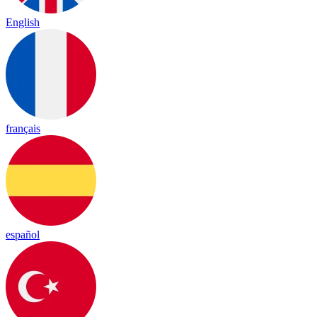
English
français
español