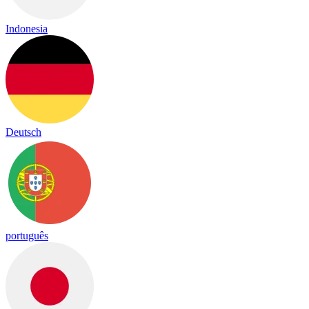
Indonesia
Deutsch
português