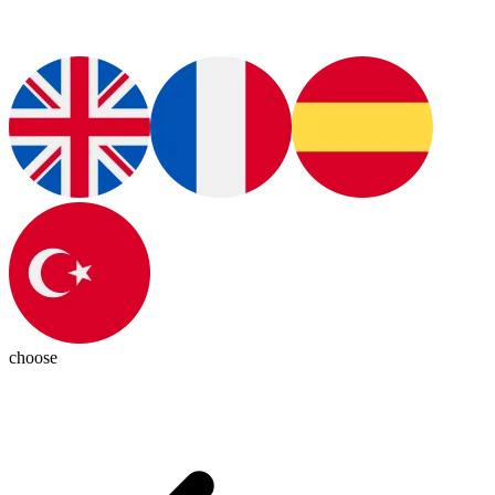
choose