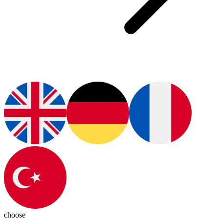
choose