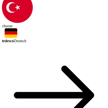
choose
tedesco
Deutsch