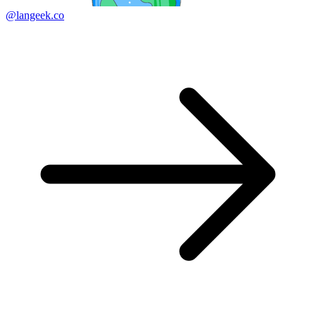
@langeek.co