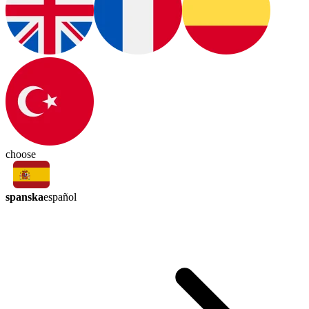
choose
spanska
español