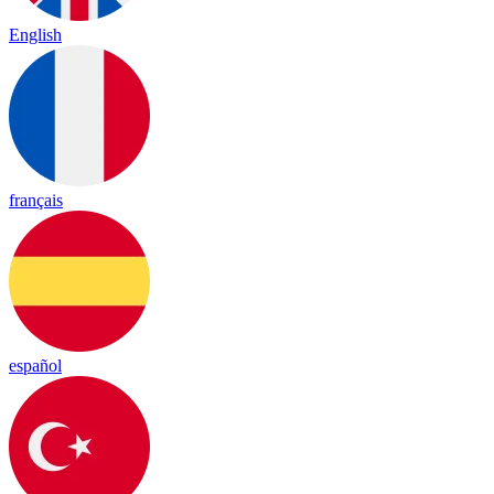
English
français
español