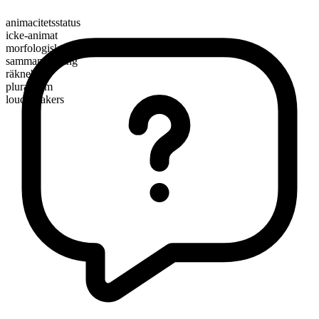
animacitetsstatus
icke-animat
morfologisk sammansättning
sammansättning
räknebart
pluralform
loudspeakers