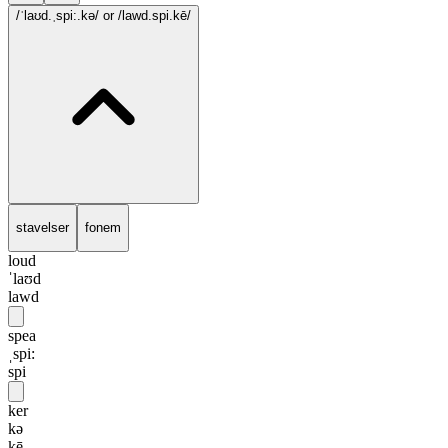
/ˈlaʊd.ˌspi:.kə/
or /lawd.spi.kē/
stavelser
fonem
loud
ˈlaʊd
lawd
spea
ˌspi:
spi
ker
kə
kē