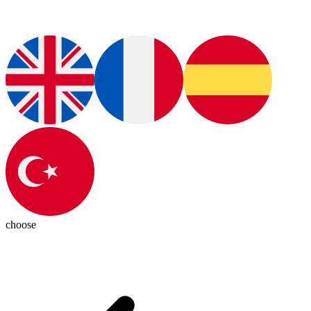
choose