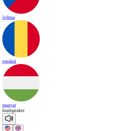
čeština
română
magyar
loud
spea
ker