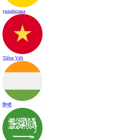
українська
Tiếng Việt
हिन्दी