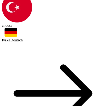
choose
tyska
Deutsch