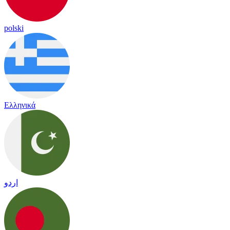
polski
Ελληνικά
اردو