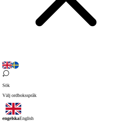
Sök
Välj ordboksspråk
engelska
English