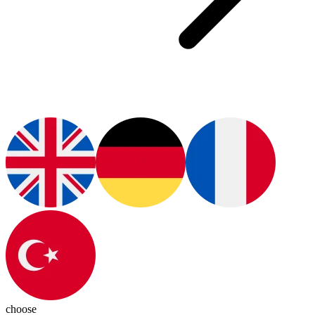
choose