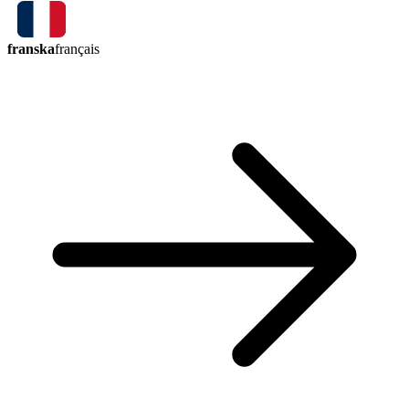
franska
français