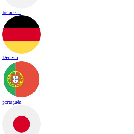
Indonesia
Deutsch
português