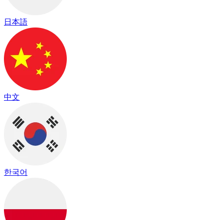
日本語
中文
한국어