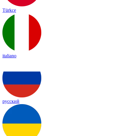
Türkçe
italiano
русский